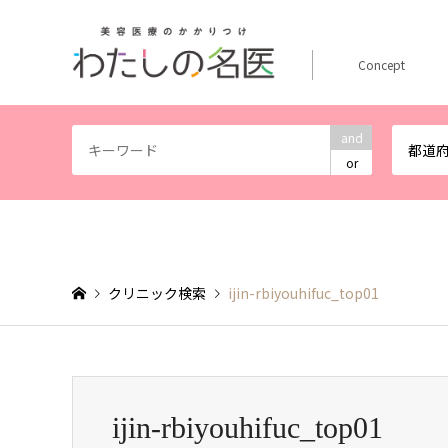
Concept
and
都道
or
クリニック検索
ijin-rbiyouhifuc_top01
ijin-rbiyouhifuc_top01