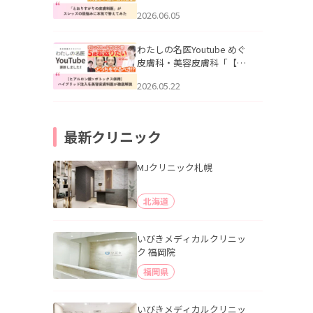
りすがりの皮膚科医”がスレ
2026.06.05
ッズの肌悩みに本気で答え
てみた」を公開いたしまし
た。
わたしの名医Youtube めぐ
皮膚科・美容皮膚科「【ヒ
アルロン酸×ボトックス併
2026.05.22
用】ハイブリッド注入を美
容皮膚科医が徹底解説」を
公開いたしました。
最新クリニック
MJクリニック札幌
北海道
いびきメディカルクリニッ
ク 福岡院
福岡県
いびきメディカルクリニッ