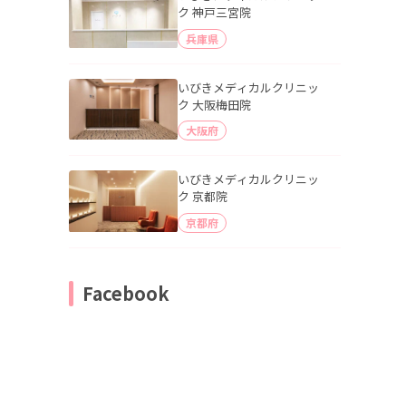
ク 神戸三宮院
兵庫県
いびきメディカルクリニッ
ク 大阪梅田院
大阪府
いびきメディカルクリニッ
ク 京都院
京都府
Facebook