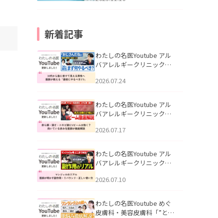
新着記事
わたしの名医Youtube アル
バアレルギークリニック札
幌「30代から急に老けて見
2026.07.24
える男性へ｜医師が教える
「最初にやるべき3つ」」を
公開いたしました。
わたしの名医Youtube アル
バアレルギークリニック札
幌「赤ら顔・酒さ・ニキビ
2026.07.17
跡にVビームは効く？向いて
いる赤みを医師が徹底解
説」を公開いたしました。
わたしの名医Youtube アル
バアレルギークリニック札
幌「マンジャロのリアル｜
2026.07.10
医師が明かす副作用・リバ
ウンド・正しい使い方」を
公開いたしました。
わたしの名医Youtube めぐ
皮膚科・美容皮膚科「”とお