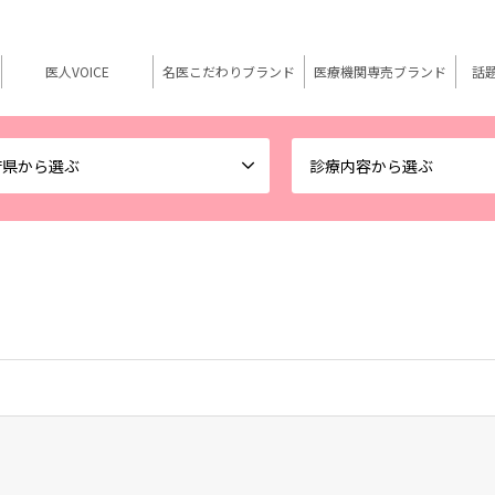
医人VOICE
名医こだわりブランド
医療機関専売ブランド
話
府県から選ぶ
診療内容から選ぶ