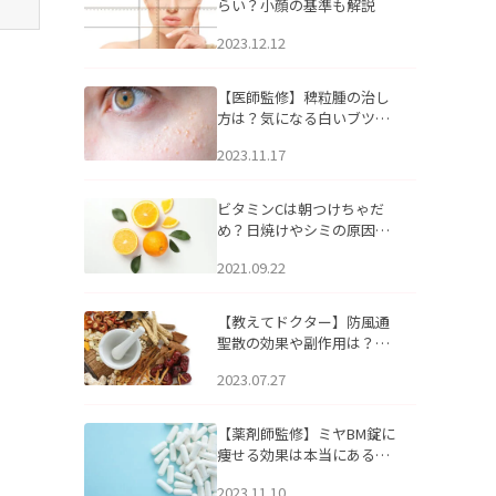
らい？小顔の基準も解説
2023.12.12
【医師監修】稗粒腫の治し
方は？気になる白いブツブ
ツの原因と自宅でできるケ
2023.11.17
アについて
ビタミンCは朝つけちゃだ
め？日焼けやシミの原因に
なるってホント？
2021.09.22
【教えてドクター】防風通
聖散の効果や副作用は？長
期服用は危険なの？
2023.07.27
【薬剤師監修】ミヤBM錠に
痩せる効果は本当にある
の？
2023.11.10