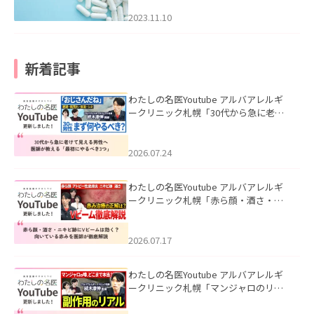
2023.11.10
新着記事
わたしの名医Youtube アルバアレルギ
ークリニック札幌「30代から急に老け
て見える男性へ｜医師が教える「最初
にやるべき3つ」」を公開いたしまし
た。
2026.07.24
わたしの名医Youtube アルバアレルギ
ークリニック札幌「赤ら顔・酒さ・ニ
キビ跡にVビームは効く？向いている赤
みを医師が徹底解説」を公開いたしま
した。
2026.07.17
わたしの名医Youtube アルバアレルギ
ークリニック札幌「マンジャロのリア
ル｜医師が明かす副作用・リバウン