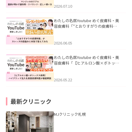
ド・正しい使い方」を公開いたしまし
た。
2026.07.10
わたしの名医Youtube めぐ皮膚科・美
容皮膚科「”とおりすがりの皮膚科
医”がスレッズの肌悩みに本気で答えて
みた」を公開いたしました。
2026.06.05
わたしの名医Youtube めぐ皮膚科・美
容皮膚科「【ヒアルロン酸×ボトック
ス併用】ハイブリッド注入を美容皮膚
科医が徹底解説」を公開いたしまし
た。
2026.05.22
最新クリニック
MJクリニック札幌