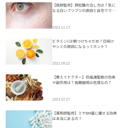
【医師監修】稗粒腫の治し方は？気に
なる白いブツブツの原因と自宅ででき
るケアについて
2023.11.17
ビタミンCは朝つけちゃだめ？日焼け
やシミの原因になるってホント？
2021.09.22
【教えてドクター】防風通聖散の効果
や副作用は？長期服用は危険なの？
2023.07.27
【薬剤師監修】ミヤBM錠に痩せる効果
は本当にあるの？