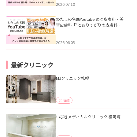
た。
2026.07.10
わたしの名医Youtube めぐ皮膚科・美
容皮膚科「”とおりすがりの皮膚科
医”がスレッズの肌悩みに本気で答えて
みた」を公開いたしました。
2026.06.05
最新クリニック
MJクリニック札幌
北海道
いびきメディカルクリニック 福岡院