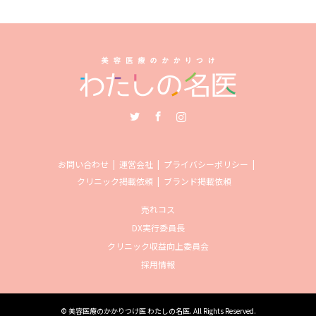
Twitter
Facebook
Instagram
お問い合わせ
運営会社
プライバシーポリシー
クリニック掲載依頼
ブランド掲載依頼
売れコス
DX実行委員長
クリニック収益向上委員会
採用情報
©
美容医療のかかりつけ医 わたしの名医
. All Rights Reserved.