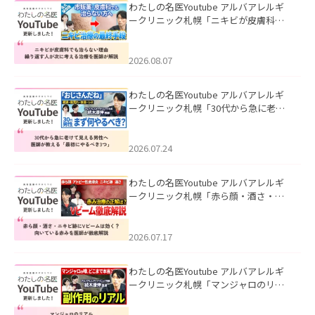
わたしの名医Youtube アルバアレルギ
ークリニック札幌「ニキビが皮膚科で
も治らない理由｜繰り返す人が次に考
える治療を医師が解説」を公開いたし
ました。
2026.08.07
わたしの名医Youtube アルバアレルギ
ークリニック札幌「30代から急に老け
て見える男性へ｜医師が教える「最初
にやるべき3つ」」を公開いたしまし
た。
2026.07.24
わたしの名医Youtube アルバアレルギ
ークリニック札幌「赤ら顔・酒さ・ニ
キビ跡にVビームは効く？向いている赤
みを医師が徹底解説」を公開いたしま
した。
2026.07.17
わたしの名医Youtube アルバアレルギ
ークリニック札幌「マンジャロのリア
ル｜医師が明かす副作用・リバウン
ド・正しい使い方」を公開いたしまし