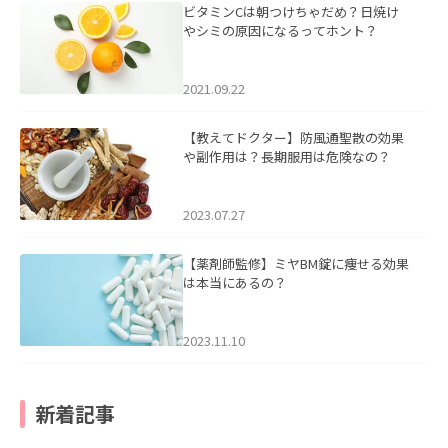
ビタミンCは朝つけちゃだめ？日焼け
やシミの原因になるってホント？
2021.09.22
【教えてドクター】防風通聖散の効果
や副作用は？長期服用は危険なの？
2023.07.27
【薬剤師監修】ミヤBM錠に痩せる効果
は本当にあるの？
2023.11.10
新着記事