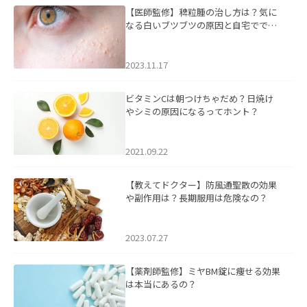
【医師監修】稗粒腫の治し方は？気に
なる白いブツブツの原因と自宅ででき
るケアについて
2023.11.17
ビタミンCは朝つけちゃだめ？日焼け
やシミの原因になるってホント？
2021.09.22
【教えてドクター】防風通聖散の効果
や副作用は？長期服用は危険なの？
2023.07.27
【薬剤師監修】ミヤBM錠に痩せる効果
は本当にあるの？