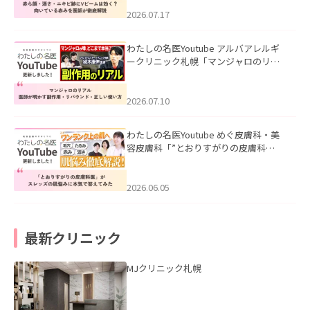
みを医師が徹底解説」を公開いたしま
した。
2026.07.17
わたしの名医Youtube アルバアレルギ
ークリニック札幌「マンジャロのリア
ル｜医師が明かす副作用・リバウン
ド・正しい使い方」を公開いたしまし
た。
2026.07.10
わたしの名医Youtube めぐ皮膚科・美
容皮膚科「”とおりすがりの皮膚科
医”がスレッズの肌悩みに本気で答えて
みた」を公開いたしました。
2026.06.05
最新クリニック
MJクリニック札幌