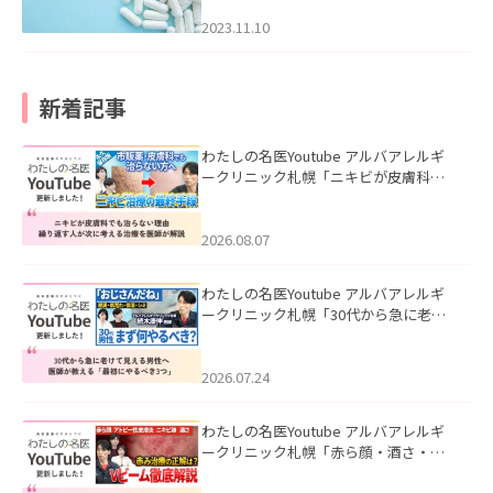
2023.11.10
新着記事
わたしの名医Youtube アルバアレルギ
ークリニック札幌「ニキビが皮膚科で
も治らない理由｜繰り返す人が次に考
える治療を医師が解説」を公開いたし
ました。
2026.08.07
わたしの名医Youtube アルバアレルギ
ークリニック札幌「30代から急に老け
て見える男性へ｜医師が教える「最初
にやるべき3つ」」を公開いたしまし
た。
2026.07.24
わたしの名医Youtube アルバアレルギ
ークリニック札幌「赤ら顔・酒さ・ニ
キビ跡にVビームは効く？向いている赤