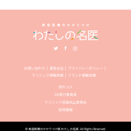
Twitter
Facebook
Instagram
お問い合わせ
運営会社
プライバシーポリシー
クリニック掲載依頼
ブランド掲載依頼
売れコス
DX実行委員長
クリニック収益向上委員会
採用情報
©
美容医療のかかりつけ医 わたしの名医
. All Rights Reserved.