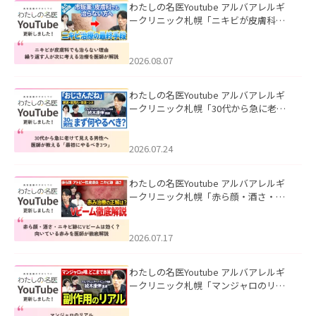
わたしの名医Youtube アルバアレルギ
ークリニック札幌「ニキビが皮膚科で
も治らない理由｜繰り返す人が次に考
える治療を医師が解説」を公開いたし
ました。
2026.08.07
わたしの名医Youtube アルバアレルギ
ークリニック札幌「30代から急に老け
て見える男性へ｜医師が教える「最初
にやるべき3つ」」を公開いたしまし
た。
2026.07.24
わたしの名医Youtube アルバアレルギ
ークリニック札幌「赤ら顔・酒さ・ニ
キビ跡にVビームは効く？向いている赤
みを医師が徹底解説」を公開いたしま
した。
2026.07.17
わたしの名医Youtube アルバアレルギ
ークリニック札幌「マンジャロのリア
ル｜医師が明かす副作用・リバウン
ド・正しい使い方」を公開いたしまし