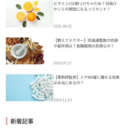
ビタミンCは朝つけちゃだめ？日焼け
やシミの原因になるってホント？
2021.09.22
【教えてドクター】防風通聖散の効果
や副作用は？長期服用は危険なの？
2023.07.27
【薬剤師監修】ミヤBM錠に痩せる効果
は本当にあるの？
2023.11.10
新着記事