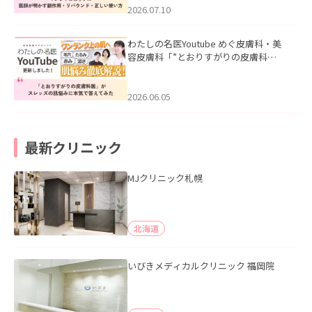
た。
2026.07.10
わたしの名医Youtube めぐ皮膚科・美
容皮膚科「”とおりすがりの皮膚科
医”がスレッズの肌悩みに本気で答えて
みた」を公開いたしました。
2026.06.05
最新クリニック
MJクリニック札幌
北海道
いびきメディカルクリニック 福岡院