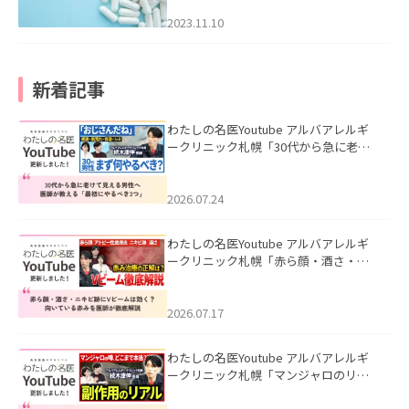
2023.11.10
新着記事
わたしの名医Youtube アルバアレルギ
ークリニック札幌「30代から急に老け
て見える男性へ｜医師が教える「最初
にやるべき3つ」」を公開いたしまし
た。
2026.07.24
わたしの名医Youtube アルバアレルギ
ークリニック札幌「赤ら顔・酒さ・ニ
キビ跡にVビームは効く？向いている赤
みを医師が徹底解説」を公開いたしま
した。
2026.07.17
わたしの名医Youtube アルバアレルギ
ークリニック札幌「マンジャロのリア
ル｜医師が明かす副作用・リバウン