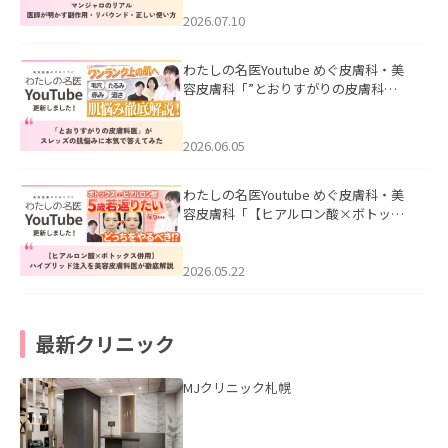
ド・正しい使い方」を公開いたしまし
た。
2026.07.10
わたしの名医Youtube めぐ皮膚科・美
容皮膚科「”とおりすがりの皮膚科
医”がスレッズの肌悩みに本気で答えて
みた」を公開いたしました。
2026.06.05
わたしの名医Youtube めぐ皮膚科・美
容皮膚科「【ヒアルロン酸×ボトック
ス併用】ハイブリッド注入を美容皮膚
科医が徹底解説」を公開いたしまし
た。
2026.05.22
最新クリニック
MJクリニック札幌