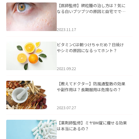
【医師監修】稗粒腫の治し方は？気に
なる白いブツブツの原因と自宅ででき
るケアについて
2023.11.17
ビタミンCは朝つけちゃだめ？日焼け
やシミの原因になるってホント？
2021.09.22
【教えてドクター】防風通聖散の効果
や副作用は？長期服用は危険なの？
2023.07.27
【薬剤師監修】ミヤBM錠に痩せる効果
は本当にあるの？