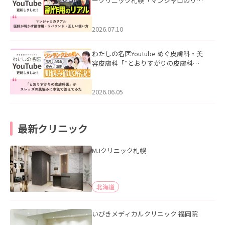
ークリニック札幌「マンジャロのリア
ル｜医師が明かす副作用・リバウン
ド・正しい使い方」を公開いたしまし
た。
2026.07.10
わたしの名医Youtube めぐ皮膚科・美
容皮膚科「”とおりすがりの皮膚科
医”がスレッズの肌悩みに本気で答えて
みた」を公開いたしました。
2026.06.05
最新クリニック
MJクリニック札幌
北海道
いびきメディカルクリニック 福岡院