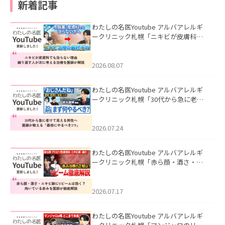
新着記事
わたしの名医Youtube アルバアレルギ
ークリニック札幌「ニキビが皮膚科で
も治らない理由｜繰り返す人が次に考
える治療を医師が解説」を公開いたし
ました。
2026.08.07
わたしの名医Youtube アルバアレルギ
ークリニック札幌「30代から急に老け
て見える男性へ｜医師が教える「最初
にやるべき3つ」」を公開いたしまし
た。
2026.07.24
わたしの名医Youtube アルバアレルギ
ークリニック札幌「赤ら顔・酒さ・ニ
キビ跡にVビームは効く？向いている赤
みを医師が徹底解説」を公開いたしま
した。
2026.07.17
わたしの名医Youtube アルバアレルギ