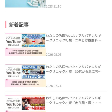
2023.11.10
新着記事
わたしの名医Youtube アルバアレルギ
ークリニック札幌「ニキビが皮膚科で
も治らない理由｜繰り返す人が次に考
える治療を医師が解説」を公開いたし
ました。
2026.08.07
わたしの名医Youtube アルバアレルギ
ークリニック札幌「30代から急に老け
て見える男性へ｜医師が教える「最初
にやるべき3つ」」を公開いたしまし
た。
2026.07.24
わたしの名医Youtube アルバアレルギ
ークリニック札幌「赤ら顔・酒さ・ニ
キビ跡にVビームは効く？向いている赤