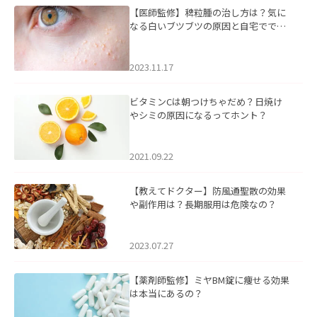
【医師監修】稗粒腫の治し方は？気に
なる白いブツブツの原因と自宅ででき
るケアについて
2023.11.17
ビタミンCは朝つけちゃだめ？日焼け
やシミの原因になるってホント？
2021.09.22
【教えてドクター】防風通聖散の効果
や副作用は？長期服用は危険なの？
2023.07.27
【薬剤師監修】ミヤBM錠に痩せる効果
は本当にあるの？