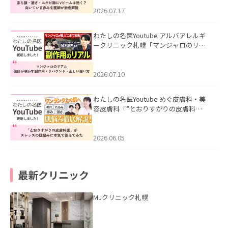
みを医師が徹底解説」を公開いたしま
した。
2026.07.17
わたしの名医Youtube アルバアレルギ
ークリニック札幌「マンジャロのリア
ル｜医師が明かす副作用・リバウン
ド・正しい使い方」を公開いたしまし
た。
2026.07.10
わたしの名医Youtube めぐ皮膚科・美
容皮膚科「”とおりすがりの皮膚科
医”がスレッズの肌悩みに本気で答えて
みた」を公開いたしました。
2026.06.05
最新クリニック
MJクリニック札幌