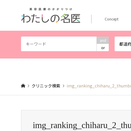
Concept
and
都道
or
クリニック検索
img_ranking_chiharu_2_thumbn
img_ranking_chiharu_2_th