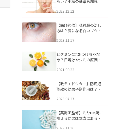
らい？小顔の基準も解説
2023.12.12
【医師監修】稗粒腫の治し
方は？気になる白いブツブ
ツの原因と自宅でできるケ
2023.11.17
アについて
ビタミンCは朝つけちゃだ
め？日焼けやシミの原因に
なるってホント？
2021.09.22
【教えてドクター】防風通
聖散の効果や副作用は？長
期服用は危険なの？
2023.07.27
【薬剤師監修】ミヤBM錠に
痩せる効果は本当にある
の？
2023.11.10