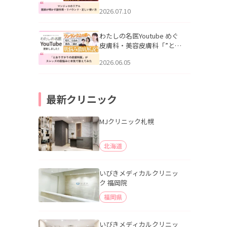
幌「マンジャロのリアル｜
2026.07.10
医師が明かす副作用・リバ
ウンド・正しい使い方」を
公開いたしました。
わたしの名医Youtube めぐ
皮膚科・美容皮膚科「”とお
りすがりの皮膚科医”がスレ
2026.06.05
ッズの肌悩みに本気で答え
てみた」を公開いたしまし
た。
最新クリニック
MJクリニック札幌
北海道
いびきメディカルクリニッ
ク 福岡院
福岡県
いびきメディカルクリニッ