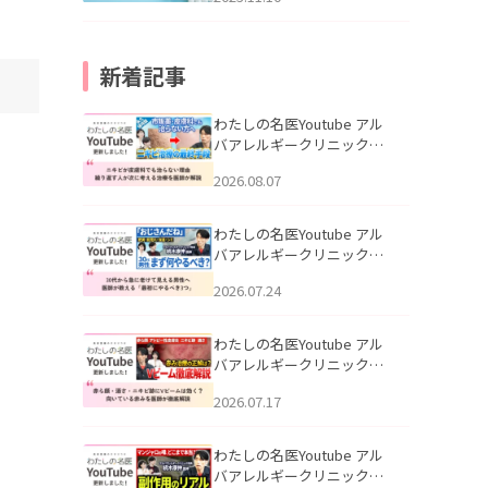
新着記事
わたしの名医Youtube アル
バアレルギークリニック札
幌「ニキビが皮膚科でも治
2026.08.07
らない理由｜繰り返す人が
次に考える治療を医師が解
説」を公開いたしました。
わたしの名医Youtube アル
バアレルギークリニック札
幌「30代から急に老けて見
2026.07.24
える男性へ｜医師が教える
「最初にやるべき3つ」」を
公開いたしました。
わたしの名医Youtube アル
バアレルギークリニック札
幌「赤ら顔・酒さ・ニキビ
2026.07.17
跡にVビームは効く？向いて
いる赤みを医師が徹底解
説」を公開いたしました。
わたしの名医Youtube アル
バアレルギークリニック札