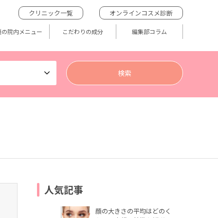
クリニック一覧
オンラインコスメ診断
題の院内メニュー
こだわりの成分
編集部コラム
人気記事
顔の大きさの平均はどのく