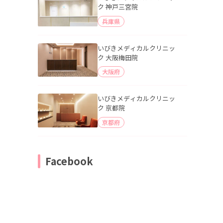
ク 神戸三宮院
兵庫県
いびきメディカルクリニッ
ク 大阪梅田院
大阪府
いびきメディカルクリニッ
ク 京都院
京都府
Facebook