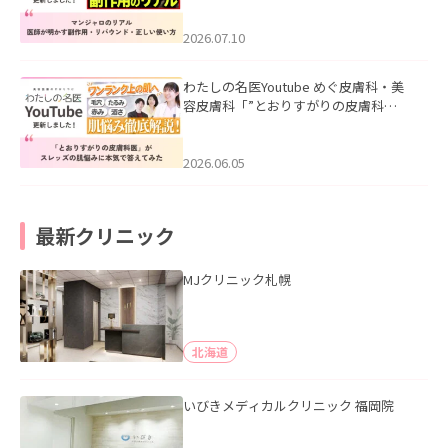
ド・正しい使い方」を公開いたしまし
た。
2026.07.10
わたしの名医Youtube めぐ皮膚科・美
容皮膚科「”とおりすがりの皮膚科
医”がスレッズの肌悩みに本気で答えて
みた」を公開いたしました。
2026.06.05
最新クリニック
MJクリニック札幌
北海道
いびきメディカルクリニック 福岡院