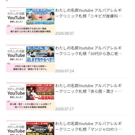
わたしの名医Youtube アルバアレルギ
ークリニック札幌「ニキビが皮膚科で
も治らない理由｜繰り返す人が次に考
える治療を医師が解説」を公開いたし
ました。
2026.08.07
わたしの名医Youtube アルバアレルギ
ークリニック札幌「30代から急に老け
て見える男性へ｜医師が教える「最初
にやるべき3つ」」を公開いたしまし
た。
2026.07.24
わたしの名医Youtube アルバアレルギ
ークリニック札幌「赤ら顔・酒さ・ニ
キビ跡にVビームは効く？向いている赤
みを医師が徹底解説」を公開いたしま
した。
2026.07.17
わたしの名医Youtube アルバアレルギ
ークリニック札幌「マンジャロのリア
ル｜医師が明かす副作用・リバウン