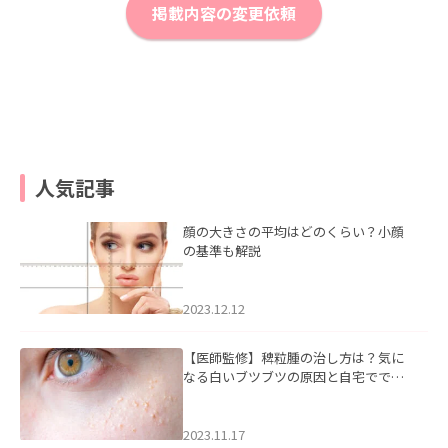
掲載内容の変更依頼
人気記事
顔の大きさの平均はどのくらい？小顔
の基準も解説
2023.12.12
【医師監修】稗粒腫の治し方は？気に
なる白いブツブツの原因と自宅ででき
るケアについて
2023.11.17