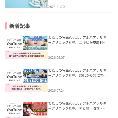
2023.11.10
新着記事
わたしの名医Youtube アルバアレルギ
ークリニック札幌「ニキビが皮膚科で
も治らない理由｜繰り返す人が次に考
える治療を医師が解説」を公開いたし
ました。
2026.08.07
わたしの名医Youtube アルバアレルギ
ークリニック札幌「30代から急に老け
て見える男性へ｜医師が教える「最初
にやるべき3つ」」を公開いたしまし
た。
2026.07.24
わたしの名医Youtube アルバアレルギ
ークリニック札幌「赤ら顔・酒さ・ニ
キビ跡にVビームは効く？向いている赤