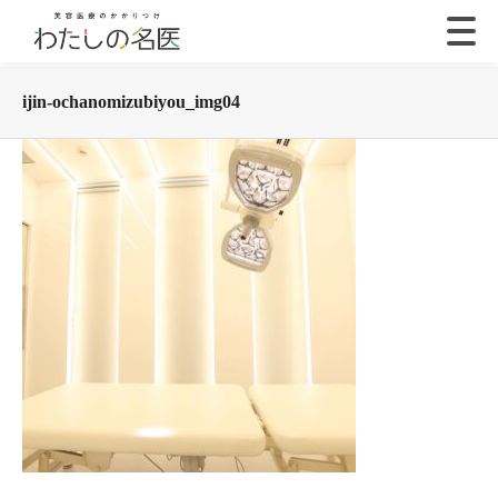
ijin-ochanomizubiyou_img04