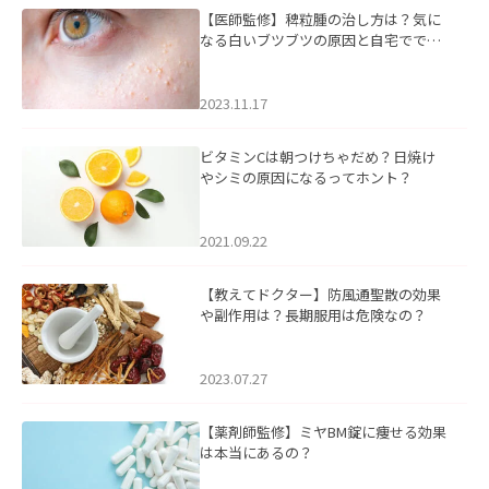
【医師監修】稗粒腫の治し方は？気に
なる白いブツブツの原因と自宅ででき
るケアについて
2023.11.17
ビタミンCは朝つけちゃだめ？日焼け
やシミの原因になるってホント？
2021.09.22
【教えてドクター】防風通聖散の効果
や副作用は？長期服用は危険なの？
2023.07.27
【薬剤師監修】ミヤBM錠に痩せる効果
は本当にあるの？