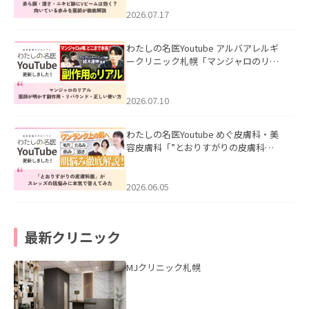
みを医師が徹底解説」を公開いたしま
した。
2026.07.17
わたしの名医Youtube アルバアレルギ
ークリニック札幌「マンジャロのリア
ル｜医師が明かす副作用・リバウン
ド・正しい使い方」を公開いたしまし
た。
2026.07.10
わたしの名医Youtube めぐ皮膚科・美
容皮膚科「”とおりすがりの皮膚科
医”がスレッズの肌悩みに本気で答えて
みた」を公開いたしました。
2026.06.05
最新クリニック
MJクリニック札幌