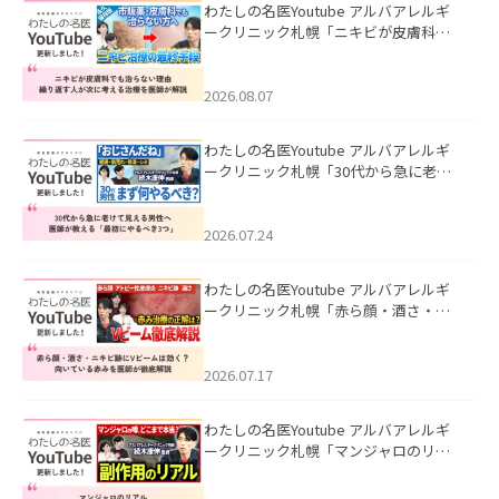
わたしの名医Youtube アルバアレルギ
ークリニック札幌「ニキビが皮膚科で
も治らない理由｜繰り返す人が次に考
える治療を医師が解説」を公開いたし
ました。
2026.08.07
わたしの名医Youtube アルバアレルギ
ークリニック札幌「30代から急に老け
て見える男性へ｜医師が教える「最初
にやるべき3つ」」を公開いたしまし
た。
2026.07.24
わたしの名医Youtube アルバアレルギ
ークリニック札幌「赤ら顔・酒さ・ニ
キビ跡にVビームは効く？向いている赤
みを医師が徹底解説」を公開いたしま
した。
2026.07.17
わたしの名医Youtube アルバアレルギ
ークリニック札幌「マンジャロのリア
ル｜医師が明かす副作用・リバウン
ド・正しい使い方」を公開いたしまし