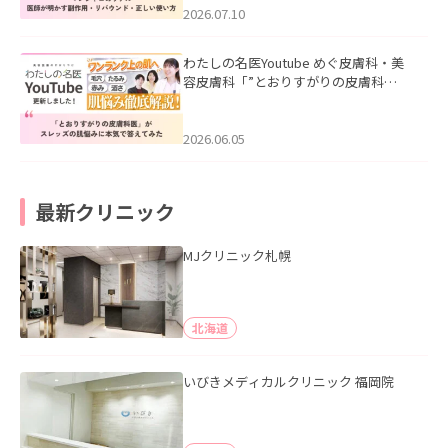
た。
2026.07.10
わたしの名医Youtube めぐ皮膚科・美
容皮膚科「”とおりすがりの皮膚科
医”がスレッズの肌悩みに本気で答えて
みた」を公開いたしました。
2026.06.05
最新クリニック
MJクリニック札幌
北海道
いびきメディカルクリニック 福岡院