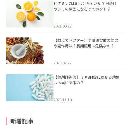
ビタミンCは朝つけちゃだめ？日焼け
やシミの原因になるってホント？
2021.09.22
【教えてドクター】防風通聖散の効果
や副作用は？長期服用は危険なの？
2023.07.27
【薬剤師監修】ミヤBM錠に痩せる効果
は本当にあるの？
2023.11.10
新着記事