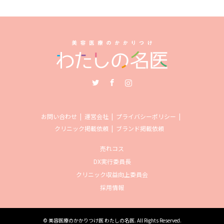
Twitter
Facebook
Instagram
お問い合わせ
運営会社
プライバシーポリシー
クリニック掲載依頼
ブランド掲載依頼
売れコス
DX実行委員長
クリニック収益向上委員会
採用情報
©
美容医療のかかりつけ医 わたしの名医
. All Rights Reserved.