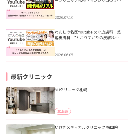
ークリニック札幌「マンジャロのリア
ル｜医師が明かす副作用・リバウン
ド・正しい使い方」を公開いたしまし
た。
2026.07.10
わたしの名医Youtube めぐ皮膚科・美
容皮膚科「”とおりすがりの皮膚科
医”がスレッズの肌悩みに本気で答えて
みた」を公開いたしました。
2026.06.05
最新クリニック
MJクリニック札幌
北海道
いびきメディカルクリニック 福岡院