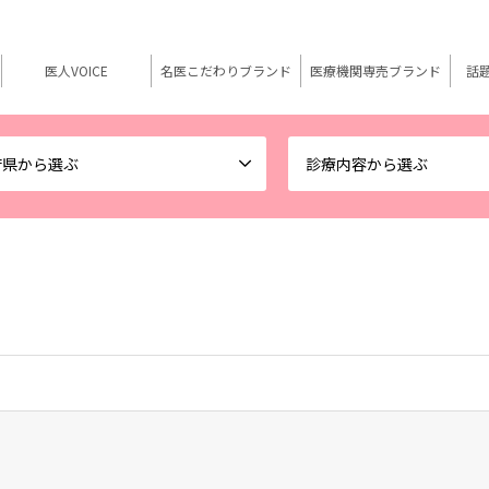
医人VOICE
名医こだわりブランド
医療機関専売ブランド
話
府県から選ぶ
診療内容から選ぶ