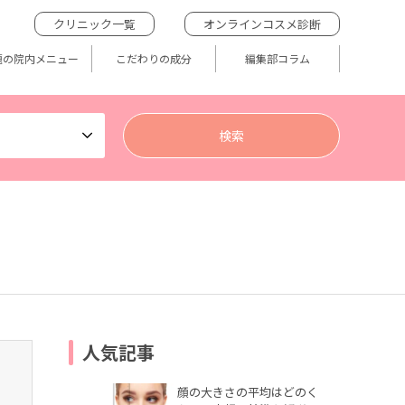
クリニック一覧
オンラインコスメ診断
題の院内メニュー
こだわりの成分
編集部コラム
人気記事
顔の大きさの平均はどのく