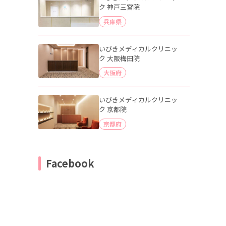
ク 神戸三宮院
兵庫県
いびきメディカルクリニッ
ク 大阪梅田院
大阪府
いびきメディカルクリニッ
ク 京都院
京都府
Facebook