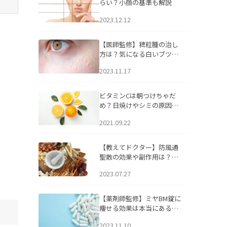
らい？小顔の基準も解説
2023.12.12
【医師監修】稗粒腫の治し
方は？気になる白いブツブ
ツの原因と自宅でできるケ
2023.11.17
アについて
ビタミンCは朝つけちゃだ
め？日焼けやシミの原因に
なるってホント？
2021.09.22
【教えてドクター】防風通
聖散の効果や副作用は？長
期服用は危険なの？
2023.07.27
【薬剤師監修】ミヤBM錠に
痩せる効果は本当にある
の？
2023.11.10