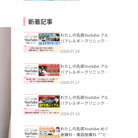
新着記事
わたしの名医Youtube アル
バアレルギークリニック札
幌「30代から急に老けて見
2026.07.24
える男性へ｜医師が教える
「最初にやるべき3つ」」を
公開いたしました。
わたしの名医Youtube アル
バアレルギークリニック札
幌「赤ら顔・酒さ・ニキビ
2026.07.17
跡にVビームは効く？向いて
いる赤みを医師が徹底解
説」を公開いたしました。
わたしの名医Youtube アル
バアレルギークリニック札
幌「マンジャロのリアル｜
2026.07.10
医師が明かす副作用・リバ
ウンド・正しい使い方」を
公開いたしました。
わたしの名医Youtube めぐ
皮膚科・美容皮膚科「”とお