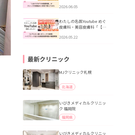
りすがりの皮膚科医”がスレ
2026.06.05
ッズの肌悩みに本気で答え
てみた」を公開いたしまし
た。
わたしの名医Youtube めぐ
皮膚科・美容皮膚科「【ヒ
アルロン酸×ボトックス併
2026.05.22
用】ハイブリッド注入を美
容皮膚科医が徹底解説」を
公開いたしました。
最新クリニック
MJクリニック札幌
北海道
いびきメディカルクリニッ
ク 福岡院
福岡県
いびきメディカルクリニッ