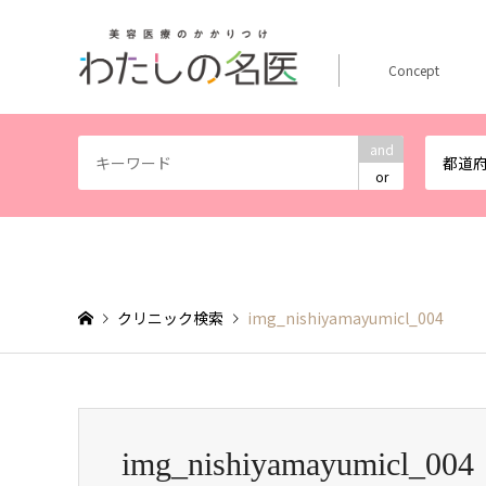
Concept
and
都道
or
クリニック検索
img_nishiyamayumicl_004
img_nishiyamayumicl_004