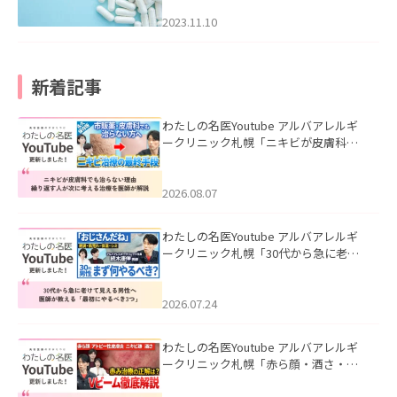
2023.11.10
新着記事
わたしの名医Youtube アルバアレルギ
ークリニック札幌「ニキビが皮膚科で
も治らない理由｜繰り返す人が次に考
える治療を医師が解説」を公開いたし
ました。
2026.08.07
わたしの名医Youtube アルバアレルギ
ークリニック札幌「30代から急に老け
て見える男性へ｜医師が教える「最初
にやるべき3つ」」を公開いたしまし
た。
2026.07.24
わたしの名医Youtube アルバアレルギ
ークリニック札幌「赤ら顔・酒さ・ニ
キビ跡にVビームは効く？向いている赤