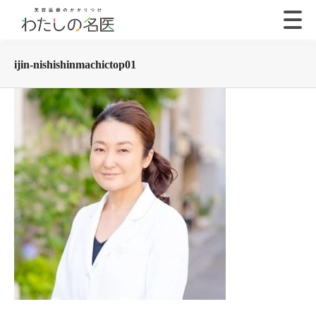
ijin-nishishinmachictop01