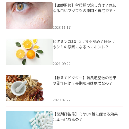
【医師監修】稗粒腫の治し方は？気に
なる白いブツブツの原因と自宅ででき
るケアについて
2023.11.17
ビタミンCは朝つけちゃだめ？日焼け
やシミの原因になるってホント？
2021.09.22
【教えてドクター】防風通聖散の効果
や副作用は？長期服用は危険なの？
2023.07.27
【薬剤師監修】ミヤBM錠に痩せる効果
は本当にあるの？