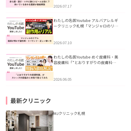
みを医師が徹底解説」を公開いたしま
した。
2026.07.17
わたしの名医Youtube アルバアレルギ
ークリニック札幌「マンジャロのリア
ル｜医師が明かす副作用・リバウン
ド・正しい使い方」を公開いたしまし
た。
2026.07.10
わたしの名医Youtube めぐ皮膚科・美
容皮膚科「”とおりすがりの皮膚科
医”がスレッズの肌悩みに本気で答えて
みた」を公開いたしました。
2026.06.05
最新クリニック
MJクリニック札幌