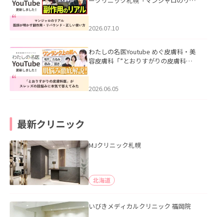
ークリニック札幌「マンジャロのリア
ル｜医師が明かす副作用・リバウン
ド・正しい使い方」を公開いたしまし
た。
2026.07.10
わたしの名医Youtube めぐ皮膚科・美
容皮膚科「”とおりすがりの皮膚科
医”がスレッズの肌悩みに本気で答えて
みた」を公開いたしました。
2026.06.05
最新クリニック
MJクリニック札幌
北海道
いびきメディカルクリニック 福岡院