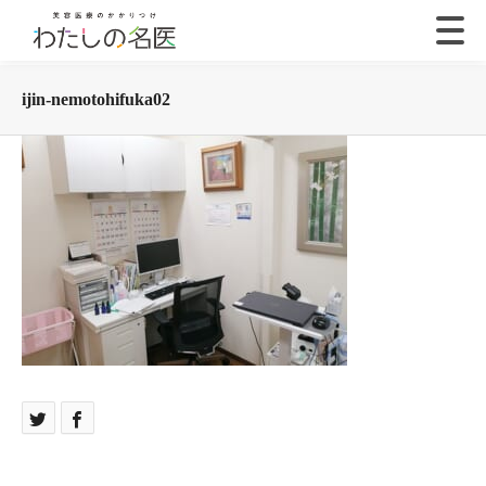
ijin-nemotohifuka02