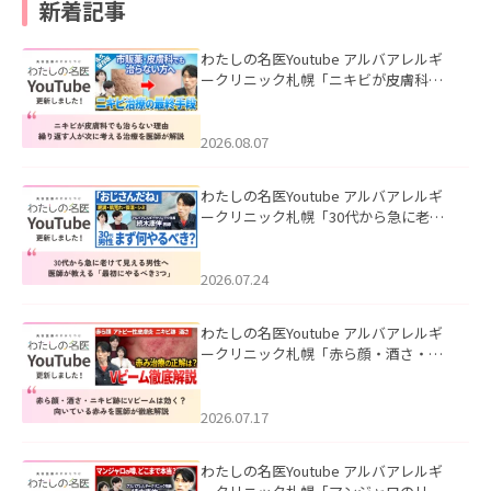
新着記事
わたしの名医Youtube アルバアレルギ
ークリニック札幌「ニキビが皮膚科で
も治らない理由｜繰り返す人が次に考
える治療を医師が解説」を公開いたし
ました。
2026.08.07
わたしの名医Youtube アルバアレルギ
ークリニック札幌「30代から急に老け
て見える男性へ｜医師が教える「最初
にやるべき3つ」」を公開いたしまし
た。
2026.07.24
わたしの名医Youtube アルバアレルギ
ークリニック札幌「赤ら顔・酒さ・ニ
キビ跡にVビームは効く？向いている赤
みを医師が徹底解説」を公開いたしま
した。
2026.07.17
わたしの名医Youtube アルバアレルギ