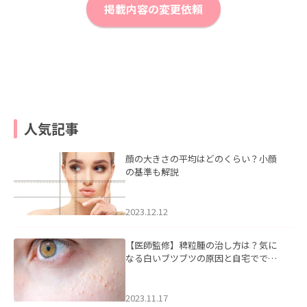
掲載内容の変更依頼
人気記事
顔の大きさの平均はどのくらい？小顔
の基準も解説
2023.12.12
【医師監修】稗粒腫の治し方は？気に
なる白いブツブツの原因と自宅ででき
るケアについて
2023.11.17