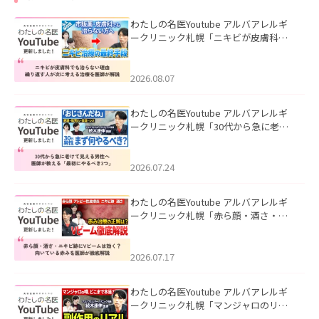
わたしの名医Youtube アルバアレルギ
ークリニック札幌「ニキビが皮膚科で
も治らない理由｜繰り返す人が次に考
える治療を医師が解説」を公開いたし
ました。
2026.08.07
わたしの名医Youtube アルバアレルギ
ークリニック札幌「30代から急に老け
て見える男性へ｜医師が教える「最初
にやるべき3つ」」を公開いたしまし
た。
2026.07.24
わたしの名医Youtube アルバアレルギ
ークリニック札幌「赤ら顔・酒さ・ニ
キビ跡にVビームは効く？向いている赤
みを医師が徹底解説」を公開いたしま
した。
2026.07.17
わたしの名医Youtube アルバアレルギ
ークリニック札幌「マンジャロのリア
ル｜医師が明かす副作用・リバウン