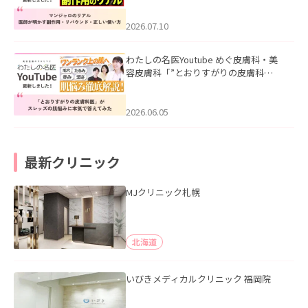
ド・正しい使い方」を公開いたしまし
た。
2026.07.10
わたしの名医Youtube めぐ皮膚科・美
容皮膚科「”とおりすがりの皮膚科
医”がスレッズの肌悩みに本気で答えて
みた」を公開いたしました。
2026.06.05
最新クリニック
MJクリニック札幌
北海道
いびきメディカルクリニック 福岡院