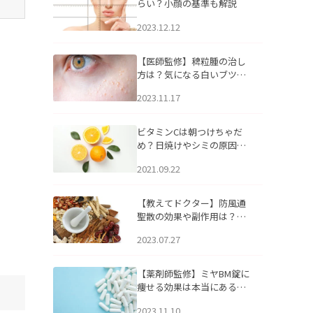
らい？小顔の基準も解説
2023.12.12
【医師監修】稗粒腫の治し
方は？気になる白いブツブ
ツの原因と自宅でできるケ
2023.11.17
アについて
ビタミンCは朝つけちゃだ
め？日焼けやシミの原因に
なるってホント？
2021.09.22
【教えてドクター】防風通
聖散の効果や副作用は？長
期服用は危険なの？
2023.07.27
【薬剤師監修】ミヤBM錠に
痩せる効果は本当にある
の？
2023.11.10