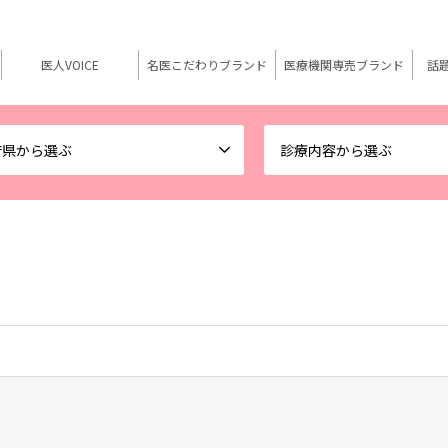
医人VOICE
名医こだわりブランド
医療機関専売ブランド
話
府県から選ぶ
診療内容から選ぶ