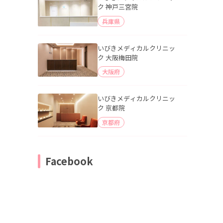
ク 神戸三宮院
兵庫県
いびきメディカルクリニッ
ク 大阪梅田院
大阪府
いびきメディカルクリニッ
ク 京都院
京都府
Facebook