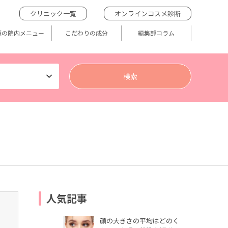
クリニック一覧
オンラインコスメ診断
題の院内メニュー
こだわりの成分
編集部コラム
人気記事
顔の大きさの平均はどのく