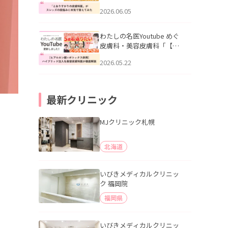
りすがりの皮膚科医”がスレ
2026.06.05
ッズの肌悩みに本気で答え
てみた」を公開いたしまし
た。
わたしの名医Youtube めぐ
皮膚科・美容皮膚科「【ヒ
アルロン酸×ボトックス併
2026.05.22
用】ハイブリッド注入を美
容皮膚科医が徹底解説」を
公開いたしました。
最新クリニック
MJクリニック札幌
北海道
いびきメディカルクリニッ
ク 福岡院
福岡県
いびきメディカルクリニッ