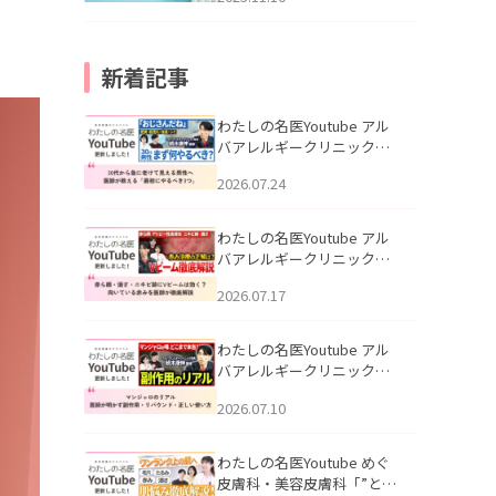
新着記事
わたしの名医Youtube アル
バアレルギークリニック札
幌「30代から急に老けて見
2026.07.24
える男性へ｜医師が教える
「最初にやるべき3つ」」を
公開いたしました。
わたしの名医Youtube アル
バアレルギークリニック札
幌「赤ら顔・酒さ・ニキビ
2026.07.17
跡にVビームは効く？向いて
いる赤みを医師が徹底解
説」を公開いたしました。
わたしの名医Youtube アル
バアレルギークリニック札
幌「マンジャロのリアル｜
2026.07.10
医師が明かす副作用・リバ
ウンド・正しい使い方」を
公開いたしました。
わたしの名医Youtube めぐ
皮膚科・美容皮膚科「”とお