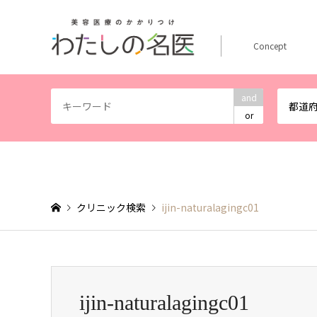
Concept
and
都道
or
クリニック検索
ijin-naturalagingc01
ijin-naturalagingc01