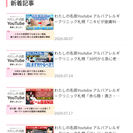
新着記事
わたしの名医Youtube アルバアレルギ
ークリニック札幌「ニキビが皮膚科で
も治らない理由｜繰り返す人が次に考
える治療を医師が解説」を公開いたし
ました。
2026.08.07
わたしの名医Youtube アルバアレルギ
ークリニック札幌「30代から急に老け
て見える男性へ｜医師が教える「最初
にやるべき3つ」」を公開いたしまし
た。
2026.07.24
わたしの名医Youtube アルバアレルギ
ークリニック札幌「赤ら顔・酒さ・ニ
キビ跡にVビームは効く？向いている赤
みを医師が徹底解説」を公開いたしま
した。
2026.07.17
わたしの名医Youtube アルバアレルギ