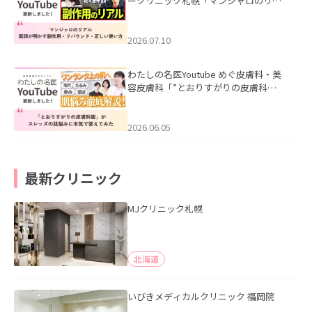
ークリニック札幌「マンジャロのリア
ル｜医師が明かす副作用・リバウン
ド・正しい使い方」を公開いたしまし
た。
2026.07.10
わたしの名医Youtube めぐ皮膚科・美
容皮膚科「”とおりすがりの皮膚科
医”がスレッズの肌悩みに本気で答えて
みた」を公開いたしました。
2026.06.05
最新クリニック
MJクリニック札幌
北海道
いびきメディカルクリニック 福岡院