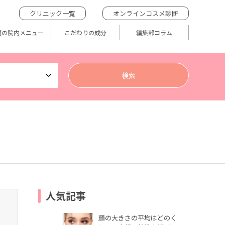
クリニック一覧
オンラインコスメ診断
題の院内メニュー
こだわりの成分
編集部コラム
人気記事
顔の大きさの平均はどのく