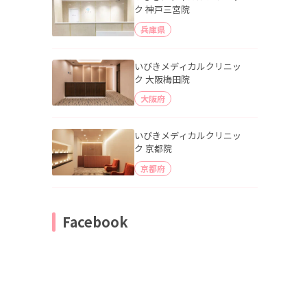
ク 神戸三宮院
兵庫県
いびきメディカルクリニッ
ク 大阪梅田院
大阪府
いびきメディカルクリニッ
ク 京都院
京都府
Facebook