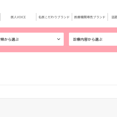
医人VOICE
名医こだわりブランド
医療機関専売ブランド
話
府県から選ぶ
診療内容から選ぶ