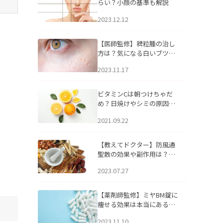
らい？小顔の基準も解説
2023.12.12
【医師監修】稗粒腫の治し
方は？気になる白いブツブ
ツの原因と自宅でできるケ
2023.11.17
アについて
ビタミンCは朝つけちゃだ
め？日焼けやシミの原因に
なるってホント？
2021.09.22
【教えてドクター】防風通
聖散の効果や副作用は？長
期服用は危険なの？
2023.07.27
【薬剤師監修】ミヤBM錠に
痩せる効果は本当にある
の？
2023.11.10