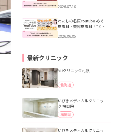
幌「マンジャロのリアル｜
2026.07.10
医師が明かす副作用・リバ
ウンド・正しい使い方」を
公開いたしました。
わたしの名医Youtube めぐ
皮膚科・美容皮膚科「”とお
りすがりの皮膚科医”がスレ
2026.06.05
ッズの肌悩みに本気で答え
てみた」を公開いたしまし
た。
最新クリニック
MJクリニック札幌
北海道
いびきメディカルクリニッ
ク 福岡院
福岡県
いびきメディカルクリニッ