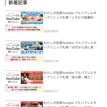
新着記事
わたしの名医Youtube アルバアレルギ
ークリニック札幌「ニキビが皮膚科で
も治らない理由｜繰り返す人が次に考
える治療を医師が解説」を公開いたし
ました。
2026.08.07
わたしの名医Youtube アルバアレルギ
ークリニック札幌「30代から急に老け
て見える男性へ｜医師が教える「最初
にやるべき3つ」」を公開いたしまし
た。
2026.07.24
わたしの名医Youtube アルバアレルギ
ークリニック札幌「赤ら顔・酒さ・ニ
キビ跡にVビームは効く？向いている赤
みを医師が徹底解説」を公開いたしま
した。
2026.07.17
わたしの名医Youtube アルバアレルギ