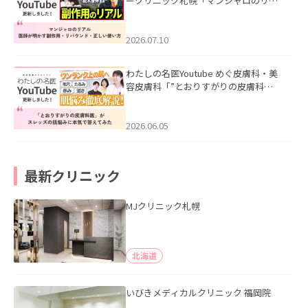
ークリニック札幌「マンジャロのリア
ル｜医師が明かす副作用・リバウン
ド・正しい使い方」を公開いたしまし
た。
2026.07.10
わたしの名医Youtube めぐ皮膚科・美
容皮膚科「”とおりすがりの皮膚科
医”がスレッズの肌悩みに本気で答えて
みた」を公開いたしました。
2026.06.05
最新クリニック
MJクリニック札幌
北海道
いびきメディカルクリニック 福岡院