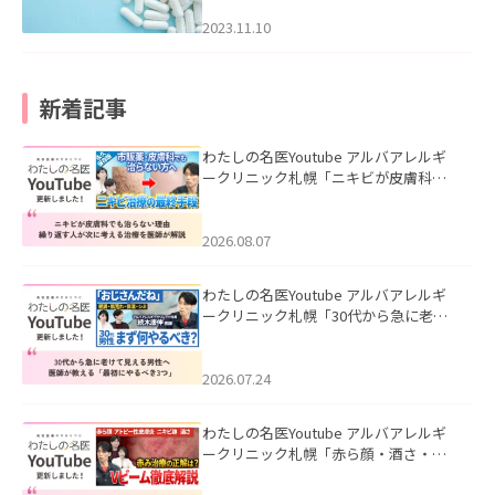
2023.11.10
新着記事
わたしの名医Youtube アルバアレルギ
ークリニック札幌「ニキビが皮膚科で
も治らない理由｜繰り返す人が次に考
える治療を医師が解説」を公開いたし
ました。
2026.08.07
わたしの名医Youtube アルバアレルギ
ークリニック札幌「30代から急に老け
て見える男性へ｜医師が教える「最初
にやるべき3つ」」を公開いたしまし
た。
2026.07.24
わたしの名医Youtube アルバアレルギ
ークリニック札幌「赤ら顔・酒さ・ニ
キビ跡にVビームは効く？向いている赤