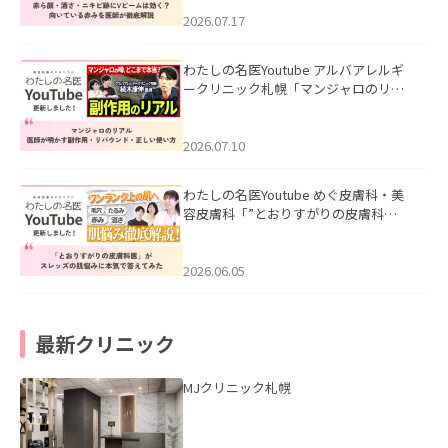
みを医師が徹底解説」を公開いたしま
した。
2026.07.17
わたしの名医Youtube アルバアレルギ
ークリニック札幌「マンジャロのリア
ル｜医師が明かす副作用・リバウン
ド・正しい使い方」を公開いたしまし
た。
2026.07.10
わたしの名医Youtube めぐ皮膚科・美
容皮膚科「”とおりすがりの皮膚科
医”がスレッズの肌悩みに本気で答えて
みた」を公開いたしました。
2026.06.05
最新クリニック
MJクリニック札幌