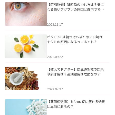
【医師監修】稗粒腫の治し方は？気に
なる白いブツブツの原因と自宅ででき
るケアについて
2023.11.17
ビタミンCは朝つけちゃだめ？日焼け
やシミの原因になるってホント？
2021.09.22
【教えてドクター】防風通聖散の効果
や副作用は？長期服用は危険なの？
2023.07.27
【薬剤師監修】ミヤBM錠に痩せる効果
は本当にあるの？