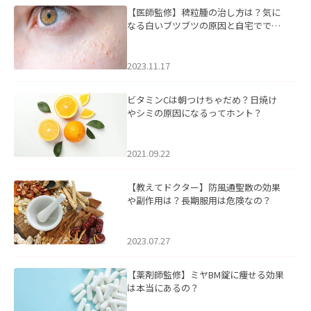
【医師監修】稗粒腫の治し方は？気に
なる白いブツブツの原因と自宅ででき
るケアについて
2023.11.17
ビタミンCは朝つけちゃだめ？日焼け
やシミの原因になるってホント？
2021.09.22
【教えてドクター】防風通聖散の効果
や副作用は？長期服用は危険なの？
2023.07.27
【薬剤師監修】ミヤBM錠に痩せる効果
は本当にあるの？