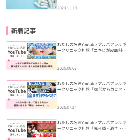
2023.11.10
新着記事
わたしの名医Youtube アルバアレルギ
ークリニック札幌「ニキビが皮膚科で
も治らない理由｜繰り返す人が次に考
える治療を医師が解説」を公開いたし
ました。
2026.08.07
わたしの名医Youtube アルバアレルギ
ークリニック札幌「30代から急に老け
て見える男性へ｜医師が教える「最初
にやるべき3つ」」を公開いたしまし
た。
2026.07.24
わたしの名医Youtube アルバアレルギ
ークリニック札幌「赤ら顔・酒さ・ニ
キビ跡にVビームは効く？向いている赤