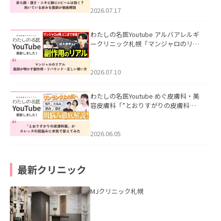
みを医師が徹底解説」を公開いたしま
した。
2026.07.17
わたしの名医Youtube アルバアレルギ
ークリニック札幌「マンジャロのリア
ル｜医師が明かす副作用・リバウン
ド・正しい使い方」を公開いたしまし
た。
2026.07.10
わたしの名医Youtube めぐ皮膚科・美
容皮膚科「”とおりすがりの皮膚科
医”がスレッズの肌悩みに本気で答えて
みた」を公開いたしました。
2026.06.05
最新クリニック
MJクリニック札幌