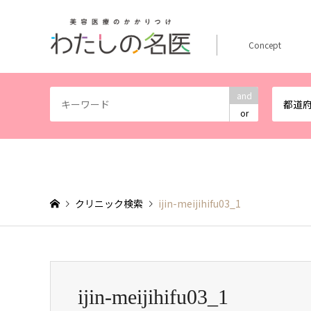
Concept
and
都道
or
クリニック検索
ijin-meijihifu03_1
ijin-meijihifu03_1