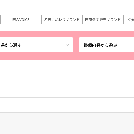
医人VOICE
名医こだわりブランド
医療機関専売ブランド
話
府県から選ぶ
診療内容から選ぶ