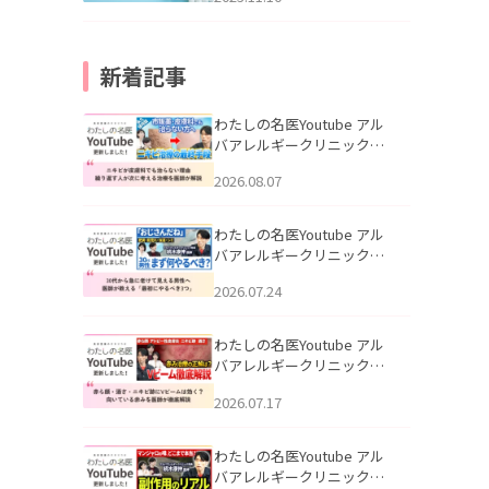
新着記事
わたしの名医Youtube アル
バアレルギークリニック札
幌「ニキビが皮膚科でも治
2026.08.07
らない理由｜繰り返す人が
次に考える治療を医師が解
説」を公開いたしました。
わたしの名医Youtube アル
バアレルギークリニック札
幌「30代から急に老けて見
2026.07.24
える男性へ｜医師が教える
「最初にやるべき3つ」」を
公開いたしました。
わたしの名医Youtube アル
バアレルギークリニック札
幌「赤ら顔・酒さ・ニキビ
2026.07.17
跡にVビームは効く？向いて
いる赤みを医師が徹底解
説」を公開いたしました。
わたしの名医Youtube アル
バアレルギークリニック札