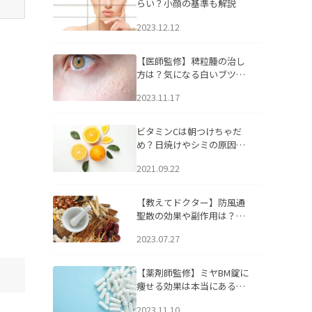
らい？小顔の基準も解説
2023.12.12
【医師監修】稗粒腫の治し
方は？気になる白いブツブ
ツの原因と自宅でできるケ
2023.11.17
アについて
ビタミンCは朝つけちゃだ
め？日焼けやシミの原因に
なるってホント？
2021.09.22
【教えてドクター】防風通
聖散の効果や副作用は？長
期服用は危険なの？
2023.07.27
【薬剤師監修】ミヤBM錠に
痩せる効果は本当にある
の？
2023.11.10