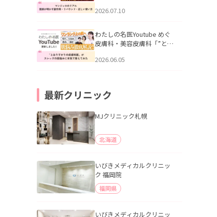
幌「マンジャロのリアル｜
2026.07.10
医師が明かす副作用・リバ
ウンド・正しい使い方」を
公開いたしました。
わたしの名医Youtube めぐ
皮膚科・美容皮膚科「”とお
りすがりの皮膚科医”がスレ
2026.06.05
ッズの肌悩みに本気で答え
てみた」を公開いたしまし
た。
最新クリニック
MJクリニック札幌
北海道
いびきメディカルクリニッ
ク 福岡院
福岡県
いびきメディカルクリニッ