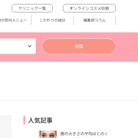
クリニック一覧
オンラインコスメ診断
題の院内メニュー
こだわりの成分
編集部コラム
人気記事
顔の大きさの平均はどのく