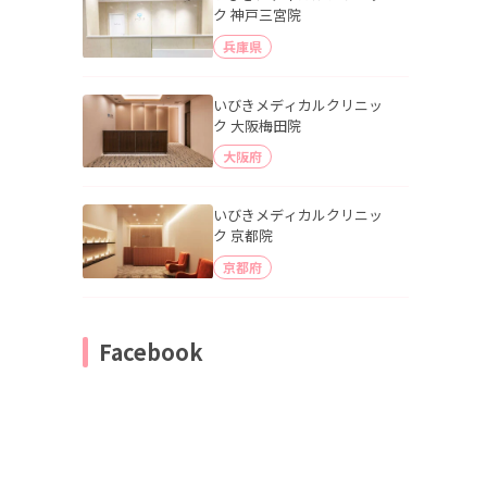
ク 神戸三宮院
兵庫県
いびきメディカルクリニッ
ク 大阪梅田院
大阪府
いびきメディカルクリニッ
ク 京都院
京都府
Facebook