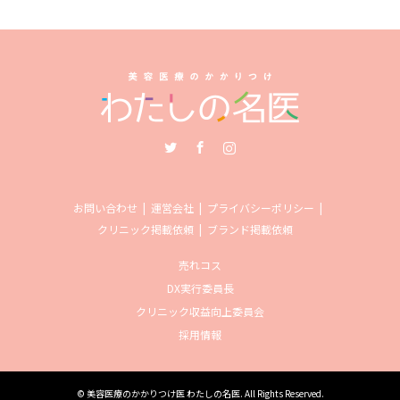
Twitter
Facebook
Instagram
お問い合わせ
運営会社
プライバシーポリシー
クリニック掲載依頼
ブランド掲載依頼
売れコス
DX実行委員長
クリニック収益向上委員会
採用情報
©
美容医療のかかりつけ医 わたしの名医
. All Rights Reserved.