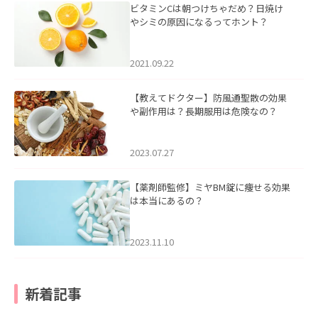
ビタミンCは朝つけちゃだめ？日焼け
やシミの原因になるってホント？
2021.09.22
【教えてドクター】防風通聖散の効果
や副作用は？長期服用は危険なの？
2023.07.27
【薬剤師監修】ミヤBM錠に痩せる効果
は本当にあるの？
2023.11.10
新着記事