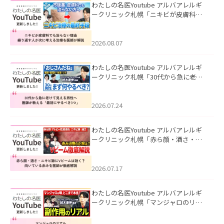
わたしの名医Youtube アルバアレルギ
ークリニック札幌「ニキビが皮膚科で
も治らない理由｜繰り返す人が次に考
える治療を医師が解説」を公開いたし
ました。
2026.08.07
わたしの名医Youtube アルバアレルギ
ークリニック札幌「30代から急に老け
て見える男性へ｜医師が教える「最初
にやるべき3つ」」を公開いたしまし
た。
2026.07.24
わたしの名医Youtube アルバアレルギ
ークリニック札幌「赤ら顔・酒さ・ニ
キビ跡にVビームは効く？向いている赤
みを医師が徹底解説」を公開いたしま
した。
2026.07.17
わたしの名医Youtube アルバアレルギ
ークリニック札幌「マンジャロのリア
ル｜医師が明かす副作用・リバウン
ド・正しい使い方」を公開いたしまし