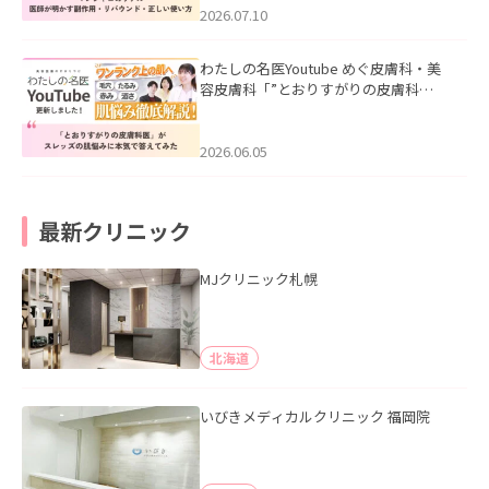
た。
2026.07.10
わたしの名医Youtube めぐ皮膚科・美
容皮膚科「”とおりすがりの皮膚科
医”がスレッズの肌悩みに本気で答えて
みた」を公開いたしました。
2026.06.05
最新クリニック
MJクリニック札幌
北海道
いびきメディカルクリニック 福岡院