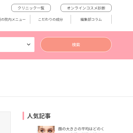
クリニック一覧
オンラインコスメ診断
題の院内メニュー
こだわりの成分
編集部コラム
人気記事
顔の大きさの平均はどのく