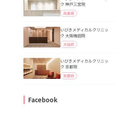
ク 神戸三宮院
兵庫県
いびきメディカルクリニッ
ク 大阪梅田院
大阪府
いびきメディカルクリニッ
ク 京都院
京都府
Facebook