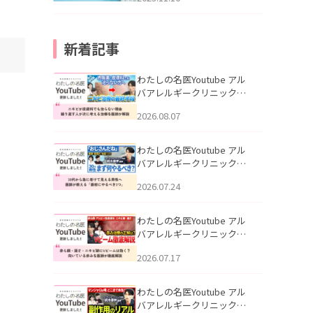
新着記事
わたしの名医Youtube アル
バアレルギークリニック札
幌「ニキビが皮膚科でも治
2026.08.07
らない理由｜繰り返す人が
次に考える治療を医師が解
説」を公開いたしました。
わたしの名医Youtube アル
バアレルギークリニック札
幌「30代から急に老けて見
2026.07.24
える男性へ｜医師が教える
「最初にやるべき3つ」」を
公開いたしました。
わたしの名医Youtube アル
バアレルギークリニック札
幌「赤ら顔・酒さ・ニキビ
2026.07.17
跡にVビームは効く？向いて
いる赤みを医師が徹底解
説」を公開いたしました。
わたしの名医Youtube アル
バアレルギークリニック札