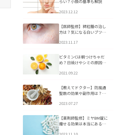
らい？小顔の基準も解説
2023.12.12
【医師監修】稗粒腫の治し
方は？気になる白いブツブ
ツの原因と自宅でできるケ
2023.11.17
アについて
ビタミンCは朝つけちゃだ
め？日焼けやシミの原因に
なるってホント？
2021.09.22
【教えてドクター】防風通
聖散の効果や副作用は？長
期服用は危険なの？
2023.07.27
【薬剤師監修】ミヤBM錠に
痩せる効果は本当にある
の？
2023.11.10