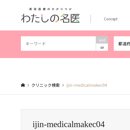
Concept
and
都道
or
クリニック検索
ijin-medicalmakec04
ijin-medicalmakec04