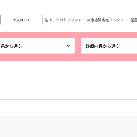
医人VOICE
名医こだわりブランド
医療機関専売ブランド
話
府県から選ぶ
診療内容から選ぶ