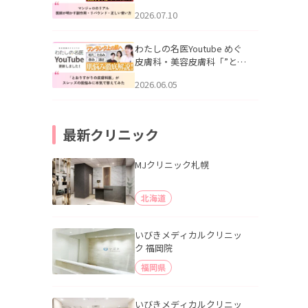
幌「マンジャロのリアル｜
2026.07.10
医師が明かす副作用・リバ
ウンド・正しい使い方」を
公開いたしました。
わたしの名医Youtube めぐ
皮膚科・美容皮膚科「”とお
りすがりの皮膚科医”がスレ
2026.06.05
ッズの肌悩みに本気で答え
てみた」を公開いたしまし
た。
最新クリニック
MJクリニック札幌
北海道
いびきメディカルクリニッ
ク 福岡院
福岡県
いびきメディカルクリニッ