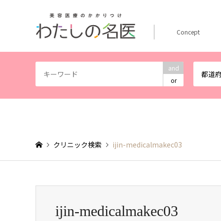
Concept
and
都道
or
クリニック検索
ijin-medicalmakec03
ijin-medicalmakec03