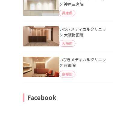
ク 神戸三宮院
兵庫県
いびきメディカルクリニッ
ク 大阪梅田院
大阪府
いびきメディカルクリニッ
ク 京都院
京都府
Facebook