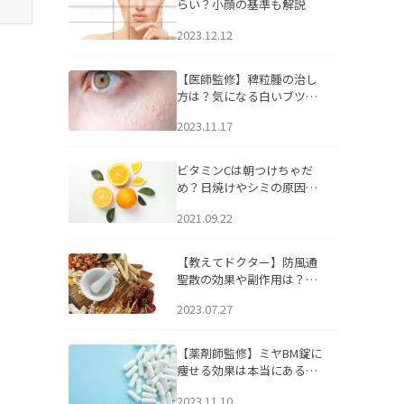
らい？小顔の基準も解説
2023.12.12
【医師監修】稗粒腫の治し
方は？気になる白いブツブ
ツの原因と自宅でできるケ
2023.11.17
アについて
ビタミンCは朝つけちゃだ
め？日焼けやシミの原因に
なるってホント？
2021.09.22
【教えてドクター】防風通
聖散の効果や副作用は？長
期服用は危険なの？
2023.07.27
【薬剤師監修】ミヤBM錠に
痩せる効果は本当にある
の？
2023.11.10