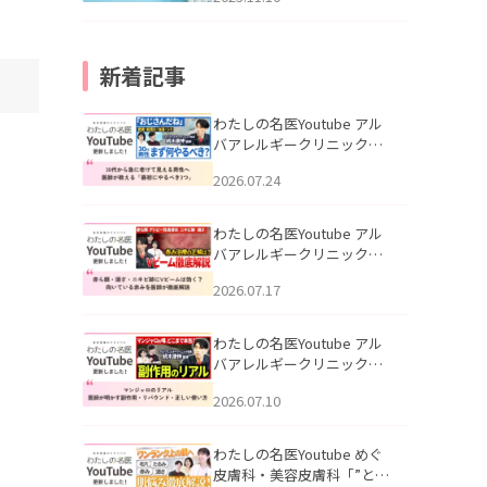
新着記事
わたしの名医Youtube アル
バアレルギークリニック札
幌「30代から急に老けて見
2026.07.24
える男性へ｜医師が教える
「最初にやるべき3つ」」を
公開いたしました。
わたしの名医Youtube アル
バアレルギークリニック札
幌「赤ら顔・酒さ・ニキビ
2026.07.17
跡にVビームは効く？向いて
いる赤みを医師が徹底解
説」を公開いたしました。
わたしの名医Youtube アル
バアレルギークリニック札
幌「マンジャロのリアル｜
2026.07.10
医師が明かす副作用・リバ
ウンド・正しい使い方」を
公開いたしました。
わたしの名医Youtube めぐ
皮膚科・美容皮膚科「”とお