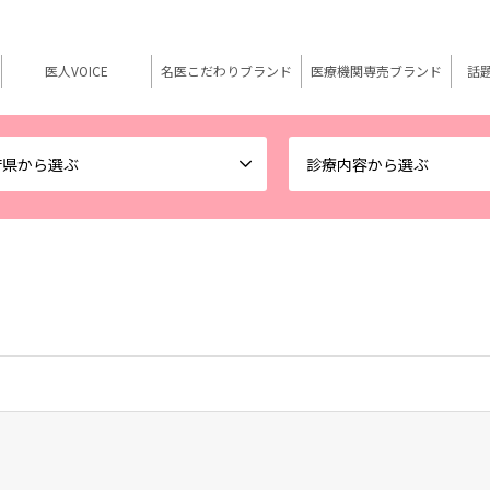
医人VOICE
名医こだわりブランド
医療機関専売ブランド
話
府県から選ぶ
診療内容から選ぶ