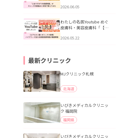
りすがりの皮膚科医”がスレ
2026.06.05
ッズの肌悩みに本気で答え
てみた」を公開いたしまし
た。
わたしの名医Youtube めぐ
皮膚科・美容皮膚科「【ヒ
アルロン酸×ボトックス併
2026.05.22
用】ハイブリッド注入を美
容皮膚科医が徹底解説」を
公開いたしました。
最新クリニック
MJクリニック札幌
北海道
いびきメディカルクリニッ
ク 福岡院
福岡県
いびきメディカルクリニッ