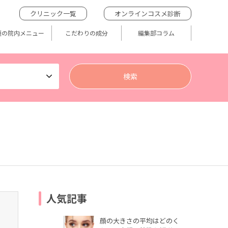
クリニック一覧
オンラインコスメ診断
題の院内メニュー
こだわりの成分
編集部コラム
人気記事
顔の大きさの平均はどのく