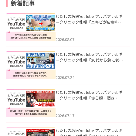
新着記事
わたしの名医Youtube アルバアレルギ
ークリニック札幌「ニキビが皮膚科で
も治らない理由｜繰り返す人が次に考
える治療を医師が解説」を公開いたし
ました。
2026.08.07
わたしの名医Youtube アルバアレルギ
ークリニック札幌「30代から急に老け
て見える男性へ｜医師が教える「最初
にやるべき3つ」」を公開いたしまし
た。
2026.07.24
わたしの名医Youtube アルバアレルギ
ークリニック札幌「赤ら顔・酒さ・ニ
キビ跡にVビームは効く？向いている赤
みを医師が徹底解説」を公開いたしま
した。
2026.07.17
わたしの名医Youtube アルバアレルギ