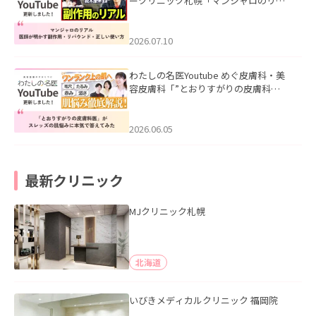
ークリニック札幌「マンジャロのリア
ル｜医師が明かす副作用・リバウン
ド・正しい使い方」を公開いたしまし
た。
2026.07.10
わたしの名医Youtube めぐ皮膚科・美
容皮膚科「”とおりすがりの皮膚科
医”がスレッズの肌悩みに本気で答えて
みた」を公開いたしました。
2026.06.05
最新クリニック
MJクリニック札幌
北海道
いびきメディカルクリニック 福岡院