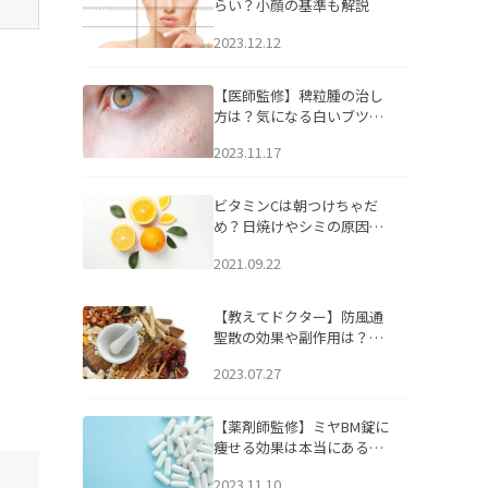
らい？小顔の基準も解説
2023.12.12
【医師監修】稗粒腫の治し
方は？気になる白いブツブ
ツの原因と自宅でできるケ
2023.11.17
アについて
ビタミンCは朝つけちゃだ
め？日焼けやシミの原因に
なるってホント？
2021.09.22
【教えてドクター】防風通
聖散の効果や副作用は？長
期服用は危険なの？
2023.07.27
【薬剤師監修】ミヤBM錠に
痩せる効果は本当にある
の？
2023.11.10