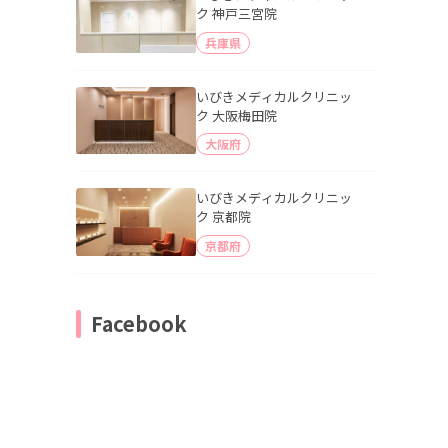
ク 神戸三宮院
兵庫県
いびきメディカルクリニッ
ク 大阪梅田院
大阪府
いびきメディカルクリニッ
ク 京都院
京都府
Facebook