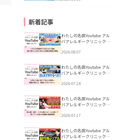
新着記事
わたしの名医Youtube アル
バアレルギークリニック札
幌「ニキビが皮膚科でも治
2026.08.07
らない理由｜繰り返す人が
次に考える治療を医師が解
説」を公開いたしました。
わたしの名医Youtube アル
バアレルギークリニック札
幌「30代から急に老けて見
2026.07.24
える男性へ｜医師が教える
「最初にやるべき3つ」」を
公開いたしました。
わたしの名医Youtube アル
バアレルギークリニック札
幌「赤ら顔・酒さ・ニキビ
2026.07.17
跡にVビームは効く？向いて
いる赤みを医師が徹底解
説」を公開いたしました。
わたしの名医Youtube アル
バアレルギークリニック札