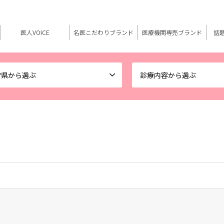
医人VOICE
名医こだわりブランド
医療機関専売ブランド
話
府県から選ぶ
診療内容から選ぶ