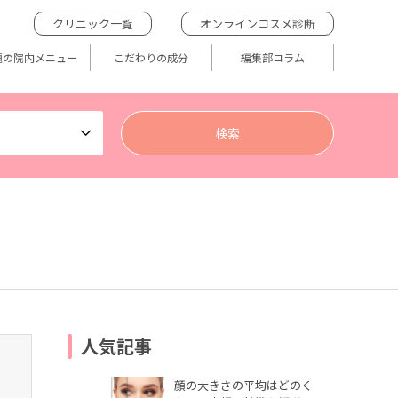
クリニック一覧
オンラインコスメ診断
題の院内メニュー
こだわりの成分
編集部コラム
人気記事
顔の大きさの平均はどのく