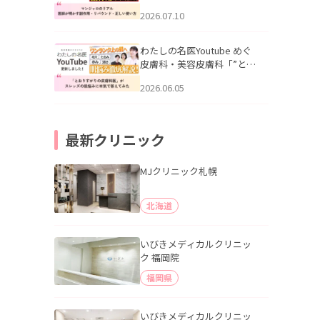
幌「マンジャロのリアル｜
2026.07.10
医師が明かす副作用・リバ
ウンド・正しい使い方」を
公開いたしました。
わたしの名医Youtube めぐ
皮膚科・美容皮膚科「”とお
りすがりの皮膚科医”がスレ
2026.06.05
ッズの肌悩みに本気で答え
てみた」を公開いたしまし
た。
最新クリニック
MJクリニック札幌
北海道
いびきメディカルクリニッ
ク 福岡院
福岡県
いびきメディカルクリニッ