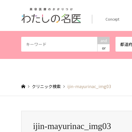
Concept
and
都道
or
クリニック検索
ijin-mayurinac_img03
ijin-mayurinac_img03