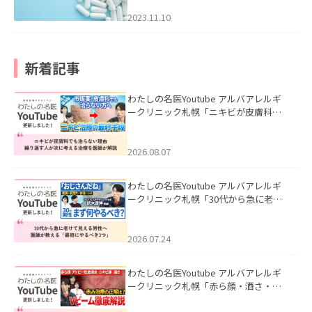
2023.11.10
新着記事
わたしの名医Youtube アルバアレルギ
ークリニック札幌「ニキビが皮膚科で
も治らない理由｜繰り返す人が次に考
える治療を医師が解説」を公開いたし
ました。
2026.08.07
わたしの名医Youtube アルバアレルギ
ークリニック札幌「30代から急に老け
て見える男性へ｜医師が教える「最初
にやるべき3つ」」を公開いたしまし
た。
2026.07.24
わたしの名医Youtube アルバアレルギ
ークリニック札幌「赤ら顔・酒さ・ニ
キビ跡にVビームは効く？向いている赤