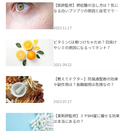
【医師監修】稗粒腫の治し方は？気に
なる白いブツブツの原因と自宅ででき
るケアについて
2023.11.17
ビタミンCは朝つけちゃだめ？日焼け
やシミの原因になるってホント？
2021.09.22
【教えてドクター】防風通聖散の効果
や副作用は？長期服用は危険なの？
2023.07.27
【薬剤師監修】ミヤBM錠に痩せる効果
は本当にあるの？