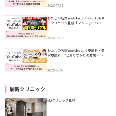
みを医師が徹底解説」を公開いたしま
した。
2026.07.17
わたしの名医Youtube アルバアレルギ
ークリニック札幌「マンジャロのリア
ル｜医師が明かす副作用・リバウン
ド・正しい使い方」を公開いたしまし
た。
2026.07.10
わたしの名医Youtube めぐ皮膚科・美
容皮膚科「”とおりすがりの皮膚科
医”がスレッズの肌悩みに本気で答えて
みた」を公開いたしました。
2026.06.05
最新クリニック
MJクリニック札幌