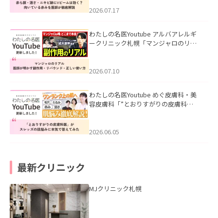
みを医師が徹底解説」を公開いたしま
した。
2026.07.17
わたしの名医Youtube アルバアレルギ
ークリニック札幌「マンジャロのリア
ル｜医師が明かす副作用・リバウン
ド・正しい使い方」を公開いたしまし
た。
2026.07.10
わたしの名医Youtube めぐ皮膚科・美
容皮膚科「”とおりすがりの皮膚科
医”がスレッズの肌悩みに本気で答えて
みた」を公開いたしました。
2026.06.05
最新クリニック
MJクリニック札幌