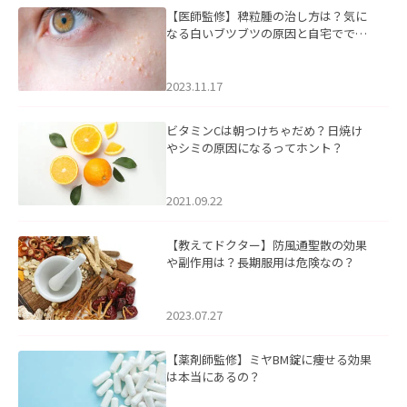
【医師監修】稗粒腫の治し方は？気に
なる白いブツブツの原因と自宅ででき
るケアについて
2023.11.17
ビタミンCは朝つけちゃだめ？日焼け
やシミの原因になるってホント？
2021.09.22
【教えてドクター】防風通聖散の効果
や副作用は？長期服用は危険なの？
2023.07.27
【薬剤師監修】ミヤBM錠に痩せる効果
は本当にあるの？