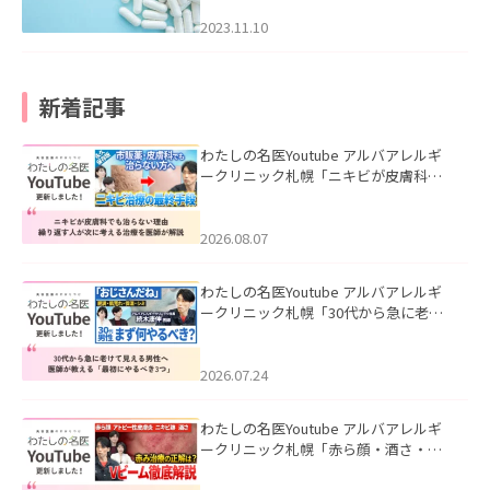
2023.11.10
新着記事
わたしの名医Youtube アルバアレルギ
ークリニック札幌「ニキビが皮膚科で
も治らない理由｜繰り返す人が次に考
える治療を医師が解説」を公開いたし
ました。
2026.08.07
わたしの名医Youtube アルバアレルギ
ークリニック札幌「30代から急に老け
て見える男性へ｜医師が教える「最初
にやるべき3つ」」を公開いたしまし
た。
2026.07.24
わたしの名医Youtube アルバアレルギ
ークリニック札幌「赤ら顔・酒さ・ニ
キビ跡にVビームは効く？向いている赤