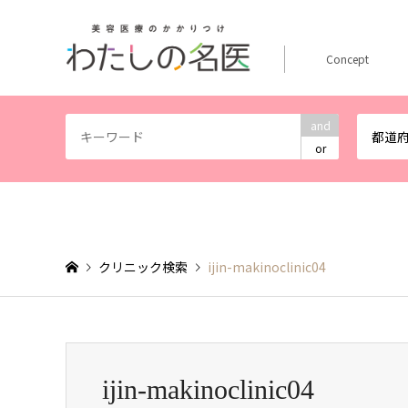
Concept
and
都道
or
クリニック検索
ijin-makinoclinic04
ijin-makinoclinic04