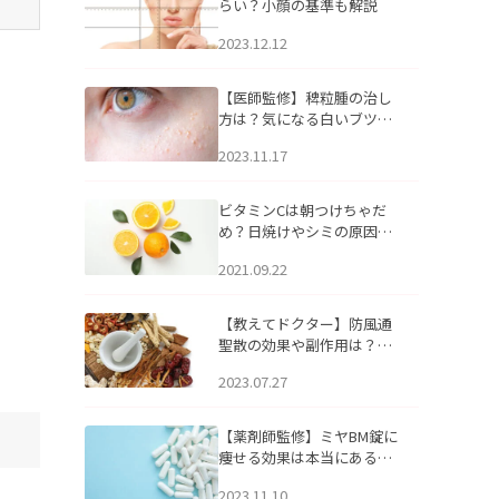
らい？小顔の基準も解説
2023.12.12
【医師監修】稗粒腫の治し
方は？気になる白いブツブ
ツの原因と自宅でできるケ
2023.11.17
アについて
ビタミンCは朝つけちゃだ
め？日焼けやシミの原因に
なるってホント？
2021.09.22
【教えてドクター】防風通
聖散の効果や副作用は？長
期服用は危険なの？
2023.07.27
【薬剤師監修】ミヤBM錠に
痩せる効果は本当にある
の？
2023.11.10