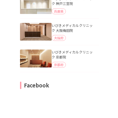
ク 神戸三宮院
兵庫県
いびきメディカルクリニッ
ク 大阪梅田院
大阪府
いびきメディカルクリニッ
ク 京都院
京都府
Facebook