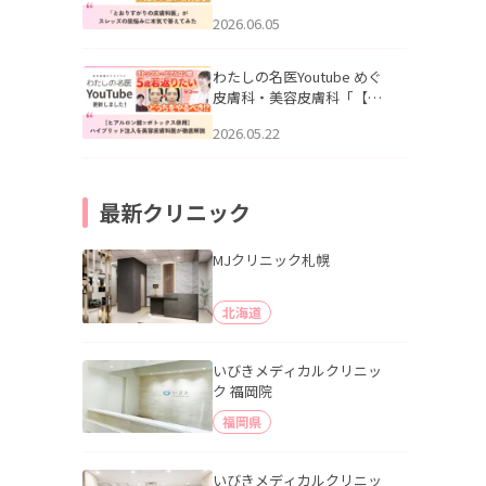
りすがりの皮膚科医”がスレ
2026.06.05
ッズの肌悩みに本気で答え
てみた」を公開いたしまし
た。
わたしの名医Youtube めぐ
皮膚科・美容皮膚科「【ヒ
アルロン酸×ボトックス併
2026.05.22
用】ハイブリッド注入を美
容皮膚科医が徹底解説」を
公開いたしました。
最新クリニック
MJクリニック札幌
北海道
いびきメディカルクリニッ
ク 福岡院
福岡県
いびきメディカルクリニッ