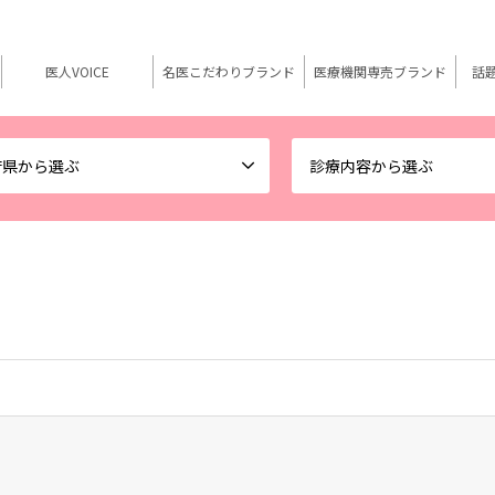
医人VOICE
名医こだわりブランド
医療機関専売ブランド
話
府県から選ぶ
診療内容から選ぶ