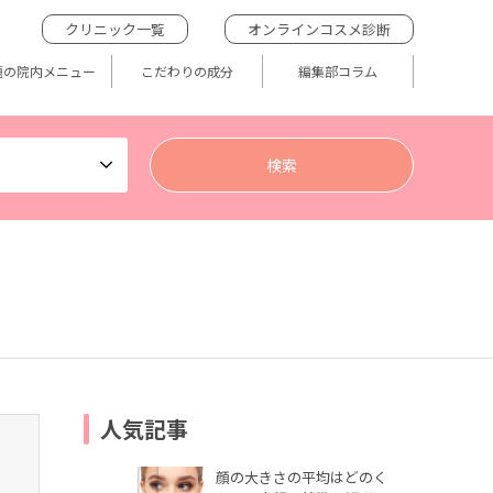
クリニック一覧
オンラインコスメ診断
題の院内メニュー
こだわりの成分
編集部コラム
人気記事
顔の大きさの平均はどのく