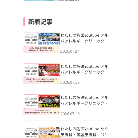
新着記事
わたしの名医Youtube アル
バアレルギークリニック札
幌「30代から急に老けて見
2026.07.24
える男性へ｜医師が教える
「最初にやるべき3つ」」を
公開いたしました。
わたしの名医Youtube アル
バアレルギークリニック札
幌「赤ら顔・酒さ・ニキビ
2026.07.17
跡にVビームは効く？向いて
いる赤みを医師が徹底解
説」を公開いたしました。
わたしの名医Youtube アル
バアレルギークリニック札
幌「マンジャロのリアル｜
2026.07.10
医師が明かす副作用・リバ
ウンド・正しい使い方」を
公開いたしました。
わたしの名医Youtube めぐ
皮膚科・美容皮膚科「”とお