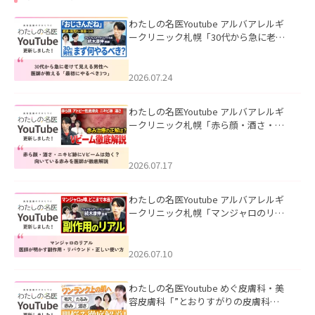
わたしの名医Youtube アルバアレルギ
ークリニック札幌「30代から急に老け
て見える男性へ｜医師が教える「最初
にやるべき3つ」」を公開いたしまし
た。
2026.07.24
わたしの名医Youtube アルバアレルギ
ークリニック札幌「赤ら顔・酒さ・ニ
キビ跡にVビームは効く？向いている赤
みを医師が徹底解説」を公開いたしま
した。
2026.07.17
わたしの名医Youtube アルバアレルギ
ークリニック札幌「マンジャロのリア
ル｜医師が明かす副作用・リバウン
ド・正しい使い方」を公開いたしまし
た。
2026.07.10
わたしの名医Youtube めぐ皮膚科・美
容皮膚科「”とおりすがりの皮膚科
医”がスレッズの肌悩みに本気で答えて