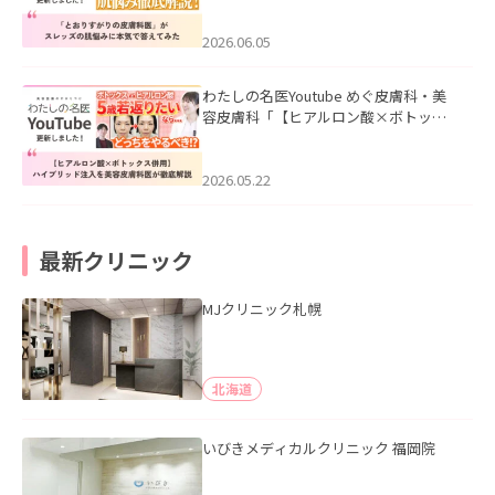
みた」を公開いたしました。
2026.06.05
わたしの名医Youtube めぐ皮膚科・美
容皮膚科「【ヒアルロン酸×ボトック
ス併用】ハイブリッド注入を美容皮膚
科医が徹底解説」を公開いたしまし
た。
2026.05.22
最新クリニック
MJクリニック札幌
北海道
いびきメディカルクリニック 福岡院