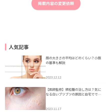
掲載内容の変更依頼
人気記事
顔の大きさの平均はどのくらい？小顔
の基準も解説
2023.12.12
【医師監修】稗粒腫の治し方は？気に
なる白いブツブツの原因と自宅ででき
るケアについて
2023.11.17