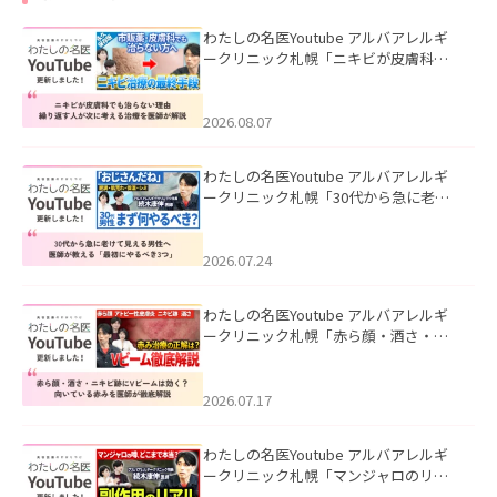
わたしの名医Youtube アルバアレルギ
ークリニック札幌「ニキビが皮膚科で
も治らない理由｜繰り返す人が次に考
える治療を医師が解説」を公開いたし
ました。
2026.08.07
わたしの名医Youtube アルバアレルギ
ークリニック札幌「30代から急に老け
て見える男性へ｜医師が教える「最初
にやるべき3つ」」を公開いたしまし
た。
2026.07.24
わたしの名医Youtube アルバアレルギ
ークリニック札幌「赤ら顔・酒さ・ニ
キビ跡にVビームは効く？向いている赤
みを医師が徹底解説」を公開いたしま
した。
2026.07.17
わたしの名医Youtube アルバアレルギ
ークリニック札幌「マンジャロのリア
ル｜医師が明かす副作用・リバウン