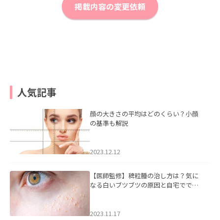
掲載内容の変更依頼
人気記事
顔の大きさの平均はどのくらい？小顔
の基準も解説
2023.12.12
【医師監修】稗粒腫の治し方は？気に
なる白いブツブツの原因と自宅ででき
るケアについて
2023.11.17