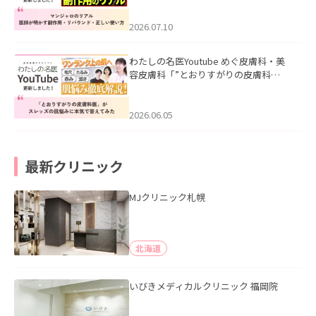
ド・正しい使い方」を公開いたしまし
た。
2026.07.10
わたしの名医Youtube めぐ皮膚科・美
容皮膚科「”とおりすがりの皮膚科
医”がスレッズの肌悩みに本気で答えて
みた」を公開いたしました。
2026.06.05
最新クリニック
MJクリニック札幌
北海道
いびきメディカルクリニック 福岡院