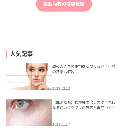
掲載内容の変更依頼
人気記事
顔の大きさの平均はどのくらい？小顔
の基準も解説
2023.12.12
【医師監修】稗粒腫の治し方は？気に
なる白いブツブツの原因と自宅ででき
るケアについて
2023.11.17