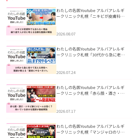
わたしの名医Youtube アルバアレルギ
ークリニック札幌「ニキビが皮膚科で
も治らない理由｜繰り返す人が次に考
える治療を医師が解説」を公開いたし
ました。
2026.08.07
わたしの名医Youtube アルバアレルギ
ークリニック札幌「30代から急に老け
て見える男性へ｜医師が教える「最初
にやるべき3つ」」を公開いたしまし
た。
2026.07.24
わたしの名医Youtube アルバアレルギ
ークリニック札幌「赤ら顔・酒さ・ニ
キビ跡にVビームは効く？向いている赤
みを医師が徹底解説」を公開いたしま
した。
2026.07.17
わたしの名医Youtube アルバアレルギ
ークリニック札幌「マンジャロのリア
ル｜医師が明かす副作用・リバウン