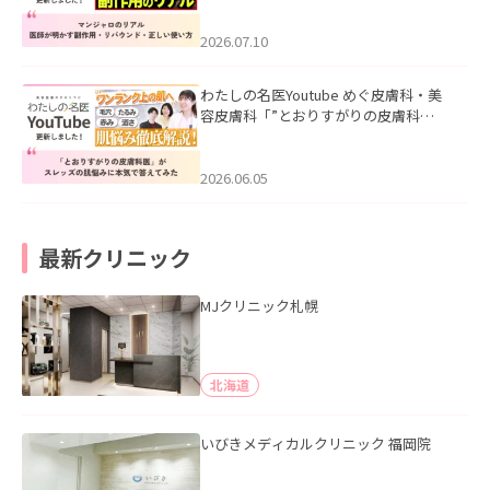
ド・正しい使い方」を公開いたしまし
た。
2026.07.10
わたしの名医Youtube めぐ皮膚科・美
容皮膚科「”とおりすがりの皮膚科
医”がスレッズの肌悩みに本気で答えて
みた」を公開いたしました。
2026.06.05
最新クリニック
MJクリニック札幌
北海道
いびきメディカルクリニック 福岡院