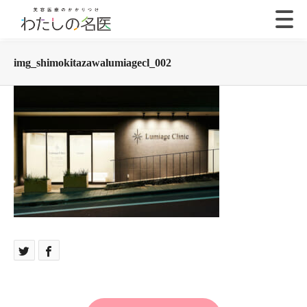
img_shimokitazawalumiagecl_002