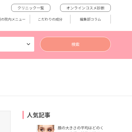
クリニック一覧
オンラインコスメ診断
題の院内メニュー
こだわりの成分
編集部コラム
人気記事
顔の大きさの平均はどのく