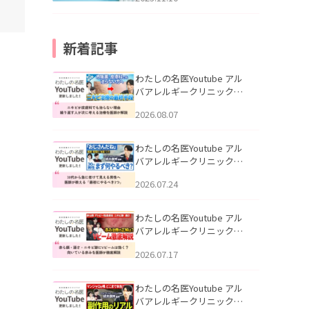
新着記事
わたしの名医Youtube アル
バアレルギークリニック札
幌「ニキビが皮膚科でも治
2026.08.07
らない理由｜繰り返す人が
次に考える治療を医師が解
説」を公開いたしました。
わたしの名医Youtube アル
バアレルギークリニック札
幌「30代から急に老けて見
2026.07.24
える男性へ｜医師が教える
「最初にやるべき3つ」」を
公開いたしました。
わたしの名医Youtube アル
バアレルギークリニック札
幌「赤ら顔・酒さ・ニキビ
2026.07.17
跡にVビームは効く？向いて
いる赤みを医師が徹底解
説」を公開いたしました。
わたしの名医Youtube アル
バアレルギークリニック札