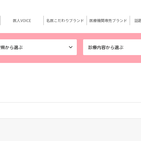
医人VOICE
名医こだわりブランド
医療機関専売ブランド
話
府県から選ぶ
診療内容から選ぶ