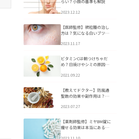
らい？小顔の基準も解説
2023.12.12
【医師監修】稗粒腫の治し
方は？気になる白いブツブ
ツの原因と自宅でできるケ
2023.11.17
アについて
ビタミンCは朝つけちゃだ
め？日焼けやシミの原因に
なるってホント？
2021.09.22
【教えてドクター】防風通
聖散の効果や副作用は？長
期服用は危険なの？
2023.07.27
【薬剤師監修】ミヤBM錠に
痩せる効果は本当にある
の？
2023.11.10