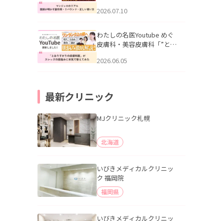
幌「マンジャロのリアル｜
2026.07.10
医師が明かす副作用・リバ
ウンド・正しい使い方」を
公開いたしました。
わたしの名医Youtube めぐ
皮膚科・美容皮膚科「”とお
りすがりの皮膚科医”がスレ
2026.06.05
ッズの肌悩みに本気で答え
てみた」を公開いたしまし
た。
最新クリニック
MJクリニック札幌
北海道
いびきメディカルクリニッ
ク 福岡院
福岡県
いびきメディカルクリニッ