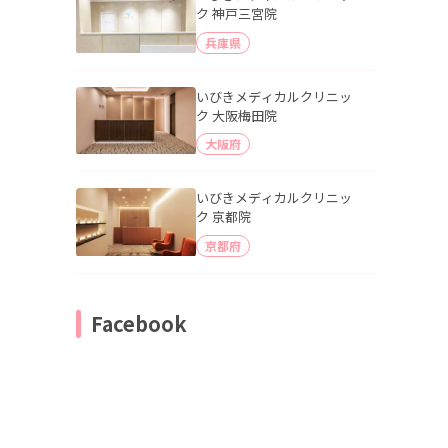
ク 神戸三宮院
兵庫県
いびきメディカルクリニッ
ク 大阪梅田院
大阪府
いびきメディカルクリニッ
ク 京都院
京都府
Facebook