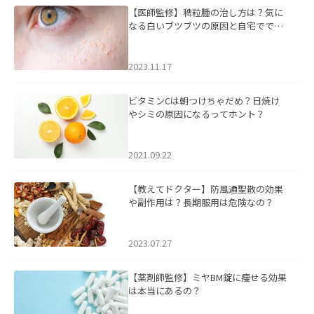
【医師監修】稗粒腫の治し方は？気に
なる白いブツブツの原因と自宅ででき
るケアについて
2023.11.17
ビタミンCは朝つけちゃだめ？日焼け
やシミの原因になるってホント？
2021.09.22
【教えてドクター】防風通聖散の効果
や副作用は？長期服用は危険なの？
2023.07.27
【薬剤師監修】ミヤBM錠に痩せる効果
は本当にあるの？