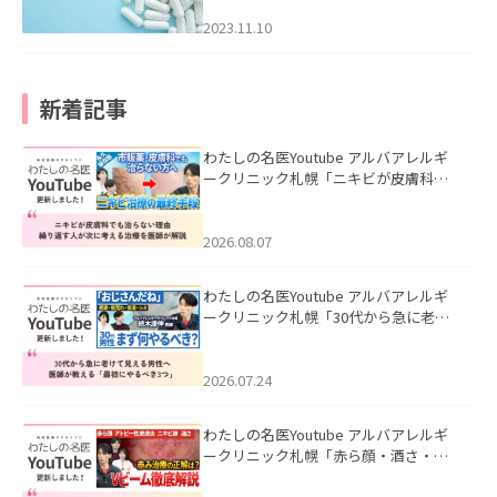
2023.11.10
新着記事
わたしの名医Youtube アルバアレルギ
ークリニック札幌「ニキビが皮膚科で
も治らない理由｜繰り返す人が次に考
える治療を医師が解説」を公開いたし
ました。
2026.08.07
わたしの名医Youtube アルバアレルギ
ークリニック札幌「30代から急に老け
て見える男性へ｜医師が教える「最初
にやるべき3つ」」を公開いたしまし
た。
2026.07.24
わたしの名医Youtube アルバアレルギ
ークリニック札幌「赤ら顔・酒さ・ニ
キビ跡にVビームは効く？向いている赤