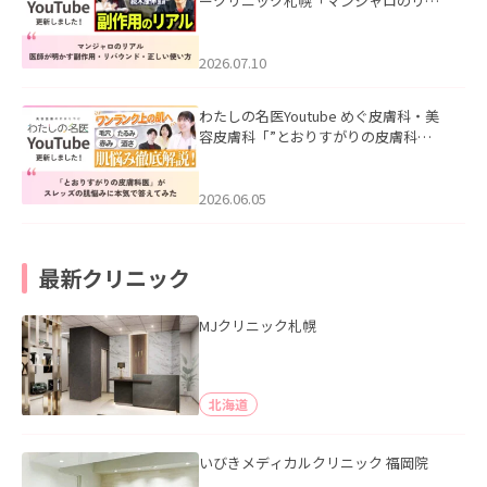
ークリニック札幌「マンジャロのリア
ル｜医師が明かす副作用・リバウン
ド・正しい使い方」を公開いたしまし
た。
2026.07.10
わたしの名医Youtube めぐ皮膚科・美
容皮膚科「”とおりすがりの皮膚科
医”がスレッズの肌悩みに本気で答えて
みた」を公開いたしました。
2026.06.05
最新クリニック
MJクリニック札幌
北海道
いびきメディカルクリニック 福岡院