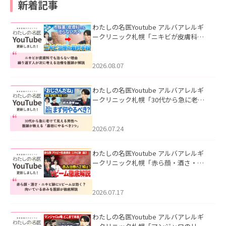
新着記事
わたしの名医Youtube アルバアレルギ
ークリニック札幌「ニキビが皮膚科で
も治らない理由｜繰り返す人が次に考
える治療を医師が解説」を公開いたし
ました。
2026.08.07
わたしの名医Youtube アルバアレルギ
ークリニック札幌「30代から急に老け
て見える男性へ｜医師が教える「最初
にやるべき3つ」」を公開いたしまし
た。
2026.07.24
わたしの名医Youtube アルバアレルギ
ークリニック札幌「赤ら顔・酒さ・ニ
キビ跡にVビームは効く？向いている赤
みを医師が徹底解説」を公開いたしま
した。
2026.07.17
わたしの名医Youtube アルバアレルギ