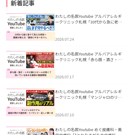
新着記事
わたしの名医Youtube アルバアレルギ
ークリニック札幌「30代から急に老け
て見える男性へ｜医師が教える「最初
にやるべき3つ」」を公開いたしまし
た。
2026.07.24
わたしの名医Youtube アルバアレルギ
ークリニック札幌「赤ら顔・酒さ・ニ
キビ跡にVビームは効く？向いている赤
みを医師が徹底解説」を公開いたしま
した。
2026.07.17
わたしの名医Youtube アルバアレルギ
ークリニック札幌「マンジャロのリア
ル｜医師が明かす副作用・リバウン
ド・正しい使い方」を公開いたしまし
た。
2026.07.10
わたしの名医Youtube めぐ皮膚科・美