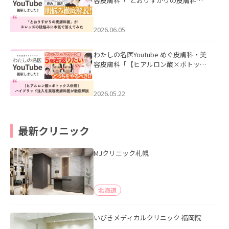
容皮膚科「”とおりすがりの皮膚科
医”がスレッズの肌悩みに本気で答えて
みた」を公開いたしました。
2026.06.05
わたしの名医Youtube めぐ皮膚科・美
容皮膚科「【ヒアルロン酸×ボトック
ス併用】ハイブリッド注入を美容皮膚
科医が徹底解説」を公開いたしまし
た。
2026.05.22
最新クリニック
MJクリニック札幌
北海道
いびきメディカルクリニック 福岡院