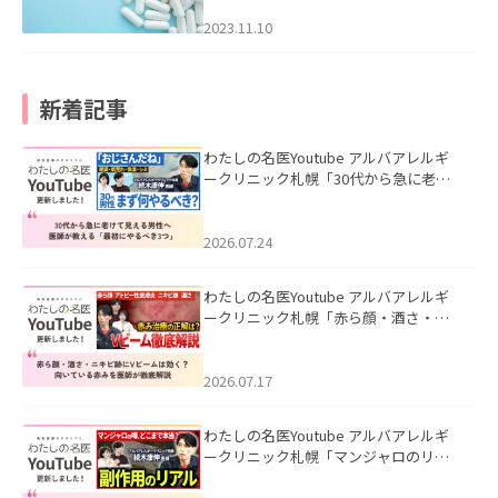
2023.11.10
新着記事
わたしの名医Youtube アルバアレルギ
ークリニック札幌「30代から急に老け
て見える男性へ｜医師が教える「最初
にやるべき3つ」」を公開いたしまし
た。
2026.07.24
わたしの名医Youtube アルバアレルギ
ークリニック札幌「赤ら顔・酒さ・ニ
キビ跡にVビームは効く？向いている赤
みを医師が徹底解説」を公開いたしま
した。
2026.07.17
わたしの名医Youtube アルバアレルギ
ークリニック札幌「マンジャロのリア
ル｜医師が明かす副作用・リバウン