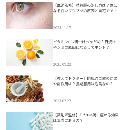
【医師監修】稗粒腫の治し方は？気に
なる白いブツブツの原因と自宅ででき
るケアについて
2023.11.17
ビタミンCは朝つけちゃだめ？日焼け
やシミの原因になるってホント？
2021.09.22
【教えてドクター】防風通聖散の効果
や副作用は？長期服用は危険なの？
2023.07.27
【薬剤師監修】ミヤBM錠に痩せる効果
は本当にあるの？