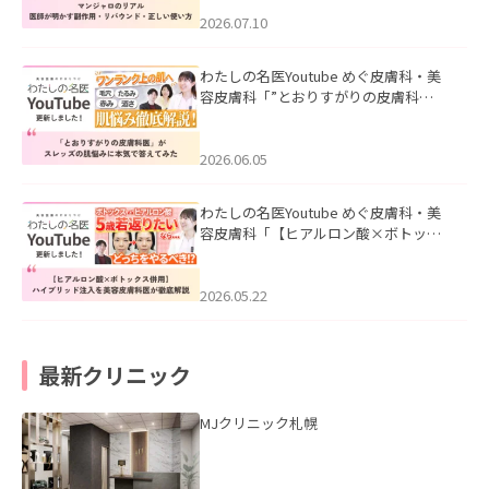
ド・正しい使い方」を公開いたしまし
た。
2026.07.10
わたしの名医Youtube めぐ皮膚科・美
容皮膚科「”とおりすがりの皮膚科
医”がスレッズの肌悩みに本気で答えて
みた」を公開いたしました。
2026.06.05
わたしの名医Youtube めぐ皮膚科・美
容皮膚科「【ヒアルロン酸×ボトック
ス併用】ハイブリッド注入を美容皮膚
科医が徹底解説」を公開いたしまし
た。
2026.05.22
最新クリニック
MJクリニック札幌