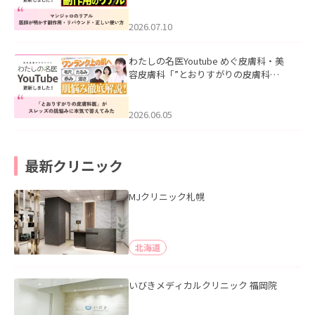
ド・正しい使い方」を公開いたしまし
た。
2026.07.10
わたしの名医Youtube めぐ皮膚科・美
容皮膚科「”とおりすがりの皮膚科
医”がスレッズの肌悩みに本気で答えて
みた」を公開いたしました。
2026.06.05
最新クリニック
MJクリニック札幌
北海道
いびきメディカルクリニック 福岡院