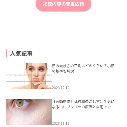
掲載内容の変更依頼
人気記事
顔の大きさの平均はどのくらい？小顔
の基準も解説
2023.12.12
【医師監修】稗粒腫の治し方は？気に
なる白いブツブツの原因と自宅ででき
るケアについて
2023.11.17