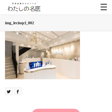
img_lecinqcl_002