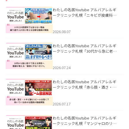
わたしの名医Youtube アルバアレルギ
ークリニック札幌「ニキビが皮膚科で
も治らない理由｜繰り返す人が次に考
える治療を医師が解説」を公開いたし
ました。
2026.08.07
わたしの名医Youtube アルバアレルギ
ークリニック札幌「30代から急に老け
て見える男性へ｜医師が教える「最初
にやるべき3つ」」を公開いたしまし
た。
2026.07.24
わたしの名医Youtube アルバアレルギ
ークリニック札幌「赤ら顔・酒さ・ニ
キビ跡にVビームは効く？向いている赤
みを医師が徹底解説」を公開いたしま
した。
2026.07.17
わたしの名医Youtube アルバアレルギ
ークリニック札幌「マンジャロのリア
ル｜医師が明かす副作用・リバウン