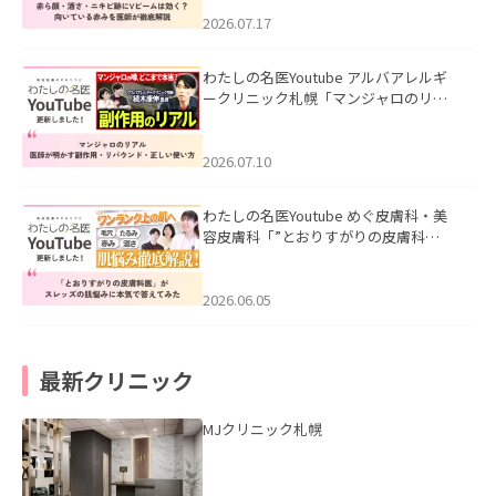
みを医師が徹底解説」を公開いたしま
した。
2026.07.17
わたしの名医Youtube アルバアレルギ
ークリニック札幌「マンジャロのリア
ル｜医師が明かす副作用・リバウン
ド・正しい使い方」を公開いたしまし
た。
2026.07.10
わたしの名医Youtube めぐ皮膚科・美
容皮膚科「”とおりすがりの皮膚科
医”がスレッズの肌悩みに本気で答えて
みた」を公開いたしました。
2026.06.05
最新クリニック
MJクリニック札幌