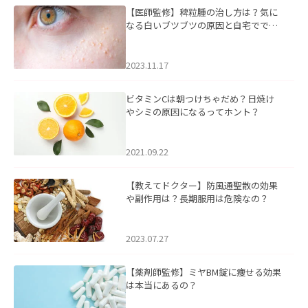
【医師監修】稗粒腫の治し方は？気に
なる白いブツブツの原因と自宅ででき
るケアについて
2023.11.17
ビタミンCは朝つけちゃだめ？日焼け
やシミの原因になるってホント？
2021.09.22
【教えてドクター】防風通聖散の効果
や副作用は？長期服用は危険なの？
2023.07.27
【薬剤師監修】ミヤBM錠に痩せる効果
は本当にあるの？