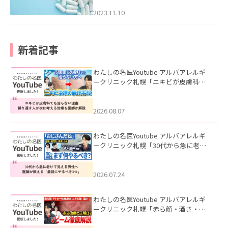
2023.11.10
新着記事
わたしの名医Youtube アルバアレルギ
ークリニック札幌「ニキビが皮膚科で
も治らない理由｜繰り返す人が次に考
える治療を医師が解説」を公開いたし
ました。
2026.08.07
わたしの名医Youtube アルバアレルギ
ークリニック札幌「30代から急に老け
て見える男性へ｜医師が教える「最初
にやるべき3つ」」を公開いたしまし
た。
2026.07.24
わたしの名医Youtube アルバアレルギ
ークリニック札幌「赤ら顔・酒さ・ニ
キビ跡にVビームは効く？向いている赤