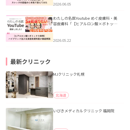
2026.06.05
わたしの名医Youtube めぐ皮膚科・美
容皮膚科「【ヒアルロン酸×ボトック
ス併用】ハイブリッド注入を美容皮膚
科医が徹底解説」を公開いたしまし
た。
2026.05.22
最新クリニック
MJクリニック札幌
北海道
いびきメディカルクリニック 福岡院