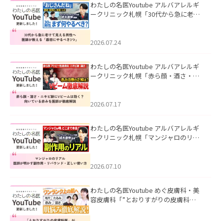
わたしの名医Youtube アルバアレルギ
ークリニック札幌「30代から急に老け
て見える男性へ｜医師が教える「最初
にやるべき3つ」」を公開いたしまし
た。
2026.07.24
わたしの名医Youtube アルバアレルギ
ークリニック札幌「赤ら顔・酒さ・ニ
キビ跡にVビームは効く？向いている赤
みを医師が徹底解説」を公開いたしま
した。
2026.07.17
わたしの名医Youtube アルバアレルギ
ークリニック札幌「マンジャロのリア
ル｜医師が明かす副作用・リバウン
ド・正しい使い方」を公開いたしまし
た。
2026.07.10
わたしの名医Youtube めぐ皮膚科・美
容皮膚科「”とおりすがりの皮膚科
医”がスレッズの肌悩みに本気で答えて
みた」を公開いたしました。