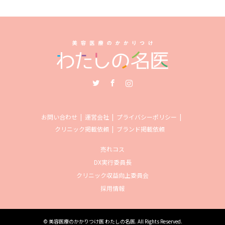
Twitter
Facebook
Instagram
お問い合わせ
運営会社
プライバシーポリシー
クリニック掲載依頼
ブランド掲載依頼
売れコス
DX実行委員長
クリニック収益向上委員会
採用情報
©
美容医療のかかりつけ医 わたしの名医
. All Rights Reserved.