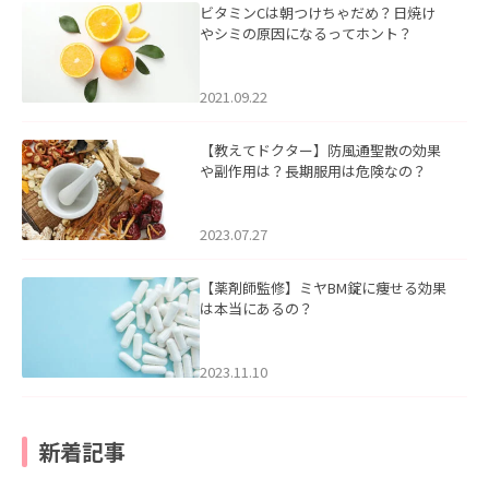
ビタミンCは朝つけちゃだめ？日焼け
やシミの原因になるってホント？
2021.09.22
【教えてドクター】防風通聖散の効果
や副作用は？長期服用は危険なの？
2023.07.27
【薬剤師監修】ミヤBM錠に痩せる効果
は本当にあるの？
2023.11.10
新着記事