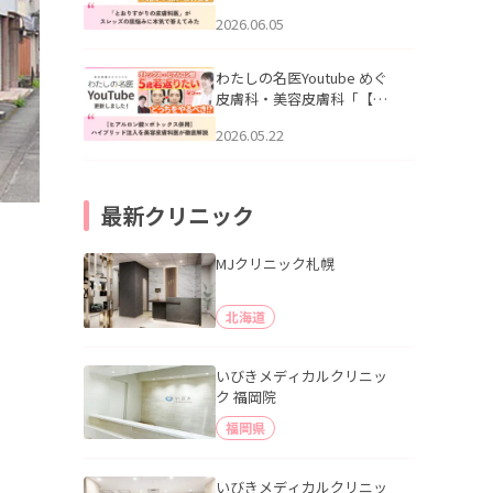
りすがりの皮膚科医”がスレ
2026.06.05
ッズの肌悩みに本気で答え
てみた」を公開いたしまし
た。
わたしの名医Youtube めぐ
皮膚科・美容皮膚科「【ヒ
アルロン酸×ボトックス併
2026.05.22
用】ハイブリッド注入を美
容皮膚科医が徹底解説」を
公開いたしました。
最新クリニック
MJクリニック札幌
北海道
いびきメディカルクリニッ
ク 福岡院
福岡県
いびきメディカルクリニッ