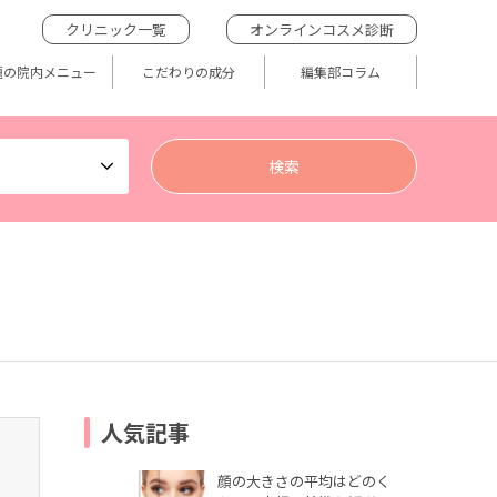
クリニック一覧
オンラインコスメ診断
題の院内メニュー
こだわりの成分
編集部コラム
人気記事
顔の大きさの平均はどのく