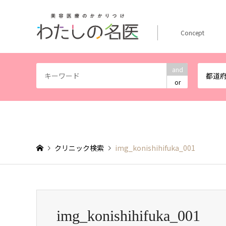
Concept
and
都道
or
クリニック検索
img_konishihifuka_001
img_konishihifuka_001