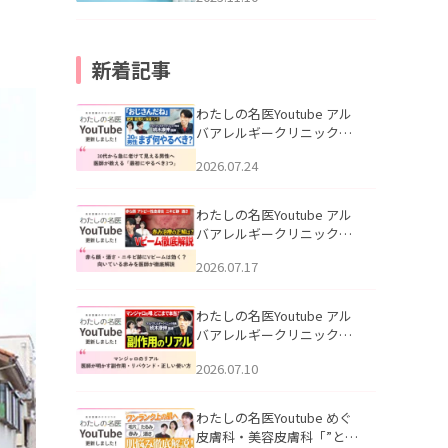
新着記事
わたしの名医Youtube アル
バアレルギークリニック札
幌「30代から急に老けて見
2026.07.24
える男性へ｜医師が教える
「最初にやるべき3つ」」を
公開いたしました。
わたしの名医Youtube アル
バアレルギークリニック札
幌「赤ら顔・酒さ・ニキビ
2026.07.17
跡にVビームは効く？向いて
いる赤みを医師が徹底解
説」を公開いたしました。
わたしの名医Youtube アル
バアレルギークリニック札
幌「マンジャロのリアル｜
2026.07.10
医師が明かす副作用・リバ
ウンド・正しい使い方」を
公開いたしました。
わたしの名医Youtube めぐ
皮膚科・美容皮膚科「”とお