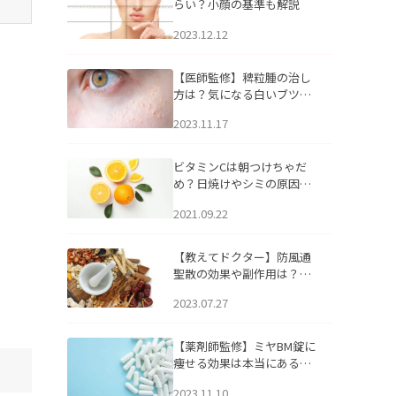
らい？小顔の基準も解説
2023.12.12
【医師監修】稗粒腫の治し
方は？気になる白いブツブ
ツの原因と自宅でできるケ
2023.11.17
アについて
ビタミンCは朝つけちゃだ
め？日焼けやシミの原因に
なるってホント？
2021.09.22
【教えてドクター】防風通
聖散の効果や副作用は？長
期服用は危険なの？
2023.07.27
【薬剤師監修】ミヤBM錠に
痩せる効果は本当にある
の？
2023.11.10