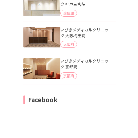
ク 神戸三宮院
兵庫県
いびきメディカルクリニッ
ク 大阪梅田院
大阪府
いびきメディカルクリニッ
ク 京都院
京都府
Facebook