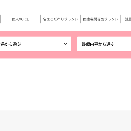
医人VOICE
名医こだわりブランド
医療機関専売ブランド
話
府県から選ぶ
診療内容から選ぶ