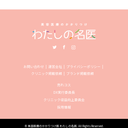
Twitter
Facebook
Instagram
お問い合わせ
運営会社
プライバシーポリシー
クリニック掲載依頼
ブランド掲載依頼
売れコス
DX実行委員長
クリニック収益向上委員会
採用情報
©
美容医療のかかりつけ医 わたしの名医
. All Rights Reserved.