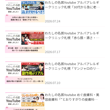
わたしの名医Youtube アルバアレルギ
ークリニック札幌「30代から急に老け
て見える男性へ｜医師が教える「最初
にやるべき3つ」」を公開いたしまし
た。
2026.07.24
わたしの名医Youtube アルバアレルギ
ークリニック札幌「赤ら顔・酒さ・ニ
キビ跡にVビームは効く？向いている赤
みを医師が徹底解説」を公開いたしま
した。
2026.07.17
わたしの名医Youtube アルバアレルギ
ークリニック札幌「マンジャロのリア
ル｜医師が明かす副作用・リバウン
ド・正しい使い方」を公開いたしまし
た。
2026.07.10
わたしの名医Youtube めぐ皮膚科・美
容皮膚科「”とおりすがりの皮膚科
医”がスレッズの肌悩みに本気で答えて
みた」を公開いたしました。