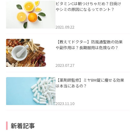
ビタミンCは朝つけちゃだめ？日焼け
やシミの原因になるってホント？
2021.09.22
【教えてドクター】防風通聖散の効果
や副作用は？長期服用は危険なの？
2023.07.27
【薬剤師監修】ミヤBM錠に痩せる効果
は本当にあるの？
2023.11.10
新着記事