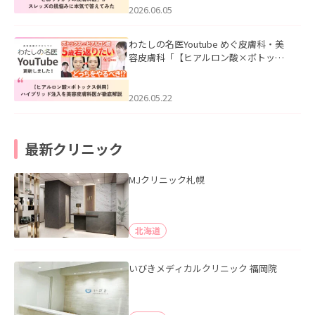
2026.06.05
わたしの名医Youtube めぐ皮膚科・美
容皮膚科「【ヒアルロン酸×ボトック
ス併用】ハイブリッド注入を美容皮膚
科医が徹底解説」を公開いたしまし
た。
2026.05.22
最新クリニック
MJクリニック札幌
北海道
いびきメディカルクリニック 福岡院