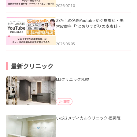
た。
2026.07.10
わたしの名医Youtube めぐ皮膚科・美
容皮膚科「”とおりすがりの皮膚科
医”がスレッズの肌悩みに本気で答えて
みた」を公開いたしました。
2026.06.05
最新クリニック
MJクリニック札幌
北海道
いびきメディカルクリニック 福岡院