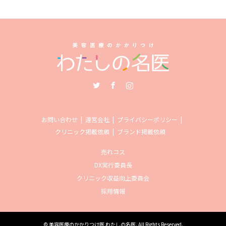
Twitter
Facebook
Instagram
お問い合わせ
運営会社
プライバシーポリシー
クリニック掲載依頼
ブランド掲載依頼
売れコス
DX実行委員長
クリニック収益向上委員会
採用情報
©
美容医療のかかりつけ医 わたしの名医
. All Rights Reserved.