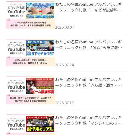
わたしの名医Youtube アルバアレルギ
ークリニック札幌「ニキビが皮膚科で
も治らない理由｜繰り返す人が次に考
える治療を医師が解説」を公開いたし
ました。
2026.08.07
わたしの名医Youtube アルバアレルギ
ークリニック札幌「30代から急に老け
て見える男性へ｜医師が教える「最初
にやるべき3つ」」を公開いたしまし
た。
2026.07.24
わたしの名医Youtube アルバアレルギ
ークリニック札幌「赤ら顔・酒さ・ニ
キビ跡にVビームは効く？向いている赤
みを医師が徹底解説」を公開いたしま
した。
2026.07.17
わたしの名医Youtube アルバアレルギ
ークリニック札幌「マンジャロのリア
ル｜医師が明かす副作用・リバウン
ド・正しい使い方」を公開いたしまし