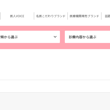
医人VOICE
名医こだわりブランド
医療機関専売ブランド
話
府県から選ぶ
診療内容から選ぶ