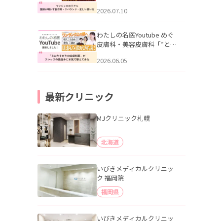
幌「マンジャロのリアル｜
2026.07.10
医師が明かす副作用・リバ
ウンド・正しい使い方」を
公開いたしました。
わたしの名医Youtube めぐ
皮膚科・美容皮膚科「”とお
りすがりの皮膚科医”がスレ
2026.06.05
ッズの肌悩みに本気で答え
てみた」を公開いたしまし
た。
最新クリニック
MJクリニック札幌
北海道
いびきメディカルクリニッ
ク 福岡院
福岡県
いびきメディカルクリニッ