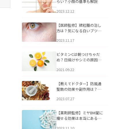
らい？小顔の基準も解説
2023.12.12
【医師監修】稗粒腫の治し
方は？気になる白いブツブ
ツの原因と自宅でできるケ
2023.11.17
アについて
ビタミンCは朝つけちゃだ
め？日焼けやシミの原因に
なるってホント？
2021.09.22
【教えてドクター】防風通
聖散の効果や副作用は？長
期服用は危険なの？
2023.07.27
【薬剤師監修】ミヤBM錠に
痩せる効果は本当にある
の？
2023.11.10