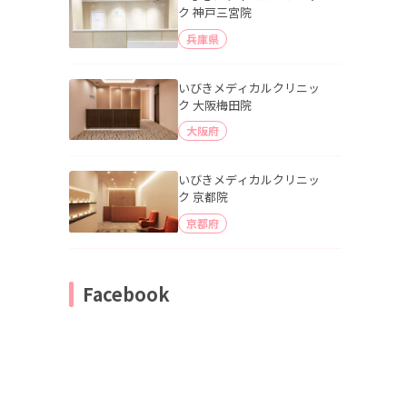
ク 神戸三宮院
兵庫県
いびきメディカルクリニッ
ク 大阪梅田院
大阪府
いびきメディカルクリニッ
ク 京都院
京都府
Facebook