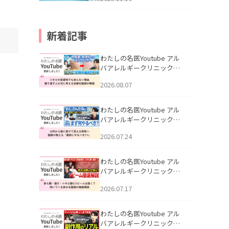
新着記事
わたしの名医Youtube アル
バアレルギークリニック札
幌「ニキビが皮膚科でも治
2026.08.07
らない理由｜繰り返す人が
次に考える治療を医師が解
説」を公開いたしました。
わたしの名医Youtube アル
バアレルギークリニック札
幌「30代から急に老けて見
2026.07.24
える男性へ｜医師が教える
「最初にやるべき3つ」」を
公開いたしました。
わたしの名医Youtube アル
バアレルギークリニック札
幌「赤ら顔・酒さ・ニキビ
2026.07.17
跡にVビームは効く？向いて
いる赤みを医師が徹底解
説」を公開いたしました。
わたしの名医Youtube アル
バアレルギークリニック札