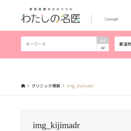
Concept
and
都道
or
クリニック検索
img_kijimadr
img_kijimadr