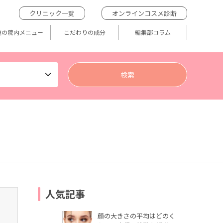
クリニック一覧
オンラインコスメ診断
題の院内メニュー
こだわりの成分
編集部コラム
人気記事
顔の大きさの平均はどのく