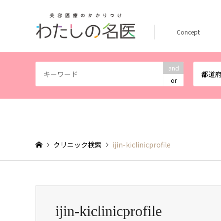
Concept
and
都道
or
クリニック検索
ijin-kiclinicprofile
ijin-kiclinicprofile