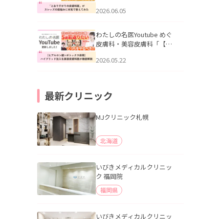
りすがりの皮膚科医”がスレ
2026.06.05
ッズの肌悩みに本気で答え
てみた」を公開いたしまし
た。
わたしの名医Youtube めぐ
皮膚科・美容皮膚科「【ヒ
アルロン酸×ボトックス併
2026.05.22
用】ハイブリッド注入を美
容皮膚科医が徹底解説」を
公開いたしました。
最新クリニック
MJクリニック札幌
北海道
いびきメディカルクリニッ
ク 福岡院
福岡県
いびきメディカルクリニッ