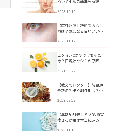
らい？小顔の基準も解説
2023.12.12
【医師監修】稗粒腫の治し
方は？気になる白いブツブ
ツの原因と自宅でできるケ
2023.11.17
アについて
ビタミンCは朝つけちゃだ
め？日焼けやシミの原因に
なるってホント？
2021.09.22
【教えてドクター】防風通
聖散の効果や副作用は？長
期服用は危険なの？
2023.07.27
【薬剤師監修】ミヤBM錠に
痩せる効果は本当にある
の？
2023.11.10