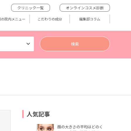
クリニック一覧
オンラインコスメ診断
題の院内メニュー
こだわりの成分
編集部コラム
人気記事
顔の大きさの平均はどのく