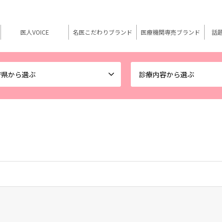
医人VOICE
名医こだわりブランド
医療機関専売ブランド
話
府県から選ぶ
診療内容から選ぶ