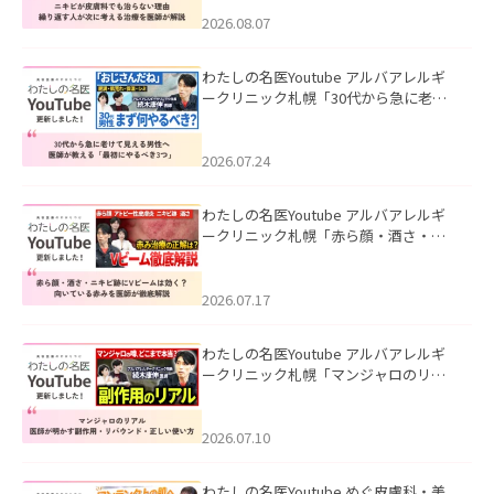
える治療を医師が解説」を公開いたし
ました。
2026.08.07
わたしの名医Youtube アルバアレルギ
ークリニック札幌「30代から急に老け
て見える男性へ｜医師が教える「最初
にやるべき3つ」」を公開いたしまし
た。
2026.07.24
わたしの名医Youtube アルバアレルギ
ークリニック札幌「赤ら顔・酒さ・ニ
キビ跡にVビームは効く？向いている赤
みを医師が徹底解説」を公開いたしま
した。
2026.07.17
わたしの名医Youtube アルバアレルギ
ークリニック札幌「マンジャロのリア
ル｜医師が明かす副作用・リバウン
ド・正しい使い方」を公開いたしまし
た。
2026.07.10
わたしの名医Youtube めぐ皮膚科・美