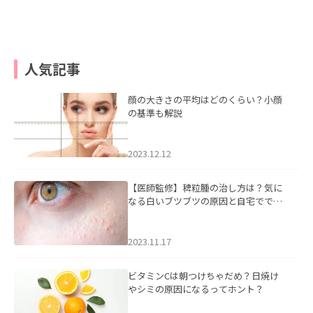
人気記事
顔の大きさの平均はどのくらい？小顔
の基準も解説
2023.12.12
【医師監修】稗粒腫の治し方は？気に
なる白いブツブツの原因と自宅ででき
るケアについて
2023.11.17
ビタミンCは朝つけちゃだめ？日焼け
やシミの原因になるってホント？