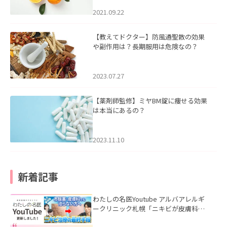
2021.09.22
【教えてドクター】防風通聖散の効果
や副作用は？長期服用は危険なの？
2023.07.27
【薬剤師監修】ミヤBM錠に痩せる効果
は本当にあるの？
2023.11.10
新着記事
わたしの名医Youtube アルバアレルギ
ークリニック札幌「ニキビが皮膚科で
も治らない理由｜繰り返す人が次に考