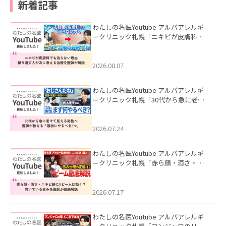
新着記事
わたしの名医Youtube アルバアレルギ
ークリニック札幌「ニキビが皮膚科で
も治らない理由｜繰り返す人が次に考
える治療を医師が解説」を公開いたし
ました。
2026.08.07
わたしの名医Youtube アルバアレルギ
ークリニック札幌「30代から急に老け
て見える男性へ｜医師が教える「最初
にやるべき3つ」」を公開いたしまし
た。
2026.07.24
わたしの名医Youtube アルバアレルギ
ークリニック札幌「赤ら顔・酒さ・ニ
キビ跡にVビームは効く？向いている赤
みを医師が徹底解説」を公開いたしま
した。
2026.07.17
わたしの名医Youtube アルバアレルギ