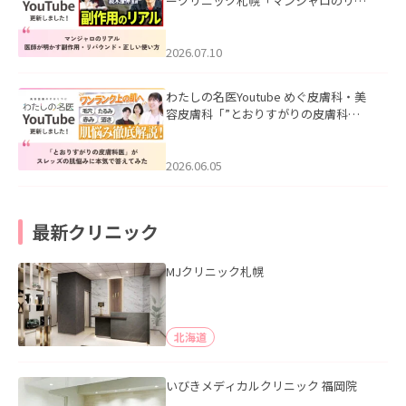
ークリニック札幌「マンジャロのリア
ル｜医師が明かす副作用・リバウン
ド・正しい使い方」を公開いたしまし
た。
2026.07.10
わたしの名医Youtube めぐ皮膚科・美
容皮膚科「”とおりすがりの皮膚科
医”がスレッズの肌悩みに本気で答えて
みた」を公開いたしました。
2026.06.05
最新クリニック
MJクリニック札幌
北海道
いびきメディカルクリニック 福岡院